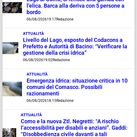
l’elica. Barca alla deriva con 5 persone a
bordo
06/08/2026
19:17
Redazione
ATTUALITÀ
Livello del Lago, esposto del Codacons a
Prefetto e Autorità di Bacino: “Verificare la
gestione della crisi idrica”
06/08/2026
19:02
Redazione
ATTUALITÀ
Emergenza idrica: situazione critica in 10
comuni del Comasco. Possibili
razionamenti
06/08/2026
18:15
Redazione
ATTUALITÀ
Como e la nuova Ztl. Negretti: “A rischio
l’accessibilità per disabili e anziani”. Gaddi:
“Disobbedienza civile davanti a tali