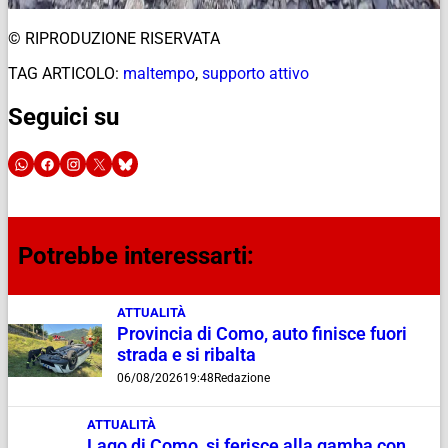
© RIPRODUZIONE RISERVATA
TAG ARTICOLO:
maltempo
,
supporto attivo
Seguici su
Potrebbe interessarti:
ATTUALITÀ
Provincia di Como, auto finisce fuori
strada e si ribalta
06/08/2026
19:48
Redazione
ATTUALITÀ
Lago di Como, si ferisce alla gamba con