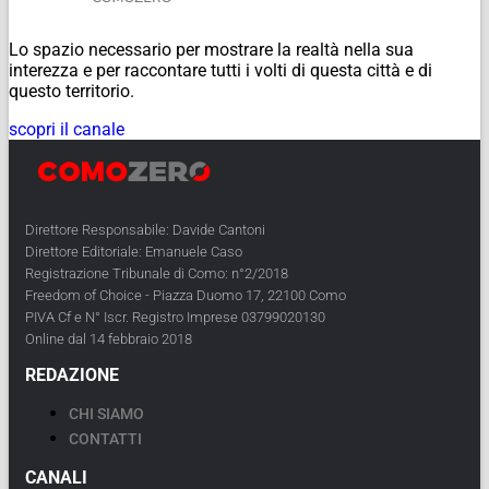
Lo spazio necessario per mostrare la realtà nella sua
interezza e per raccontare tutti i volti di questa città e di
questo territorio.
scopri il canale
Direttore Responsabile: Davide Cantoni
Direttore Editoriale: Emanuele Caso
Registrazione Tribunale di Como: n°2/2018
Freedom of Choice - Piazza Duomo 17, 22100 Como
PIVA Cf e N° Iscr. Registro Imprese 03799020130
Online dal 14 febbraio 2018
REDAZIONE
CHI SIAMO
CONTATTI
CANALI