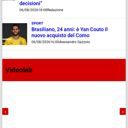
decisioni”
06/08/2026
18:08
Redazione
SPORT
Brasiliano, 24 anni: è Yan Couto il
nuovo acquisto del Como
06/08/2026
16:00
Alessandro Gazzolo
Videolab
‹
›