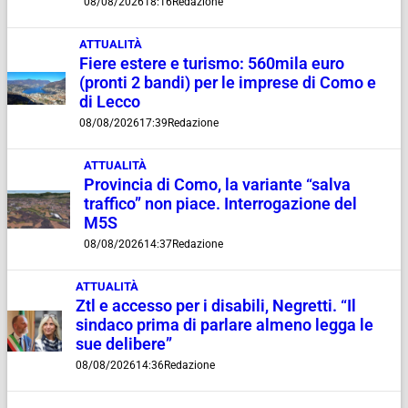
08/08/2026
18:16
Redazione
ATTUALITÀ
Fiere estere e turismo: 560mila euro
(pronti 2 bandi) per le imprese di Como e
di Lecco
08/08/2026
17:39
Redazione
ATTUALITÀ
Provincia di Como, la variante “salva
traffico” non piace. Interrogazione del
M5S
08/08/2026
14:37
Redazione
ATTUALITÀ
Ztl e accesso per i disabili, Negretti. “Il
sindaco prima di parlare almeno legga le
sue delibere”
08/08/2026
14:36
Redazione