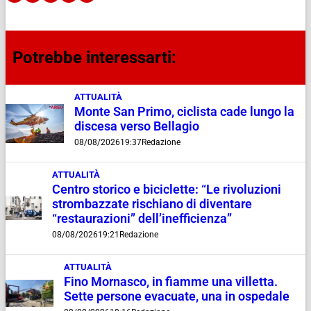
Potrebbe interessarti:
ATTUALITÀ
Monte San Primo, ciclista cade lungo la
discesa verso Bellagio
08/08/2026
19:37
Redazione
ATTUALITÀ
Centro storico e biciclette: “Le rivoluzioni
strombazzate rischiano di diventare
“restaurazioni” dell’inefficienza”
08/08/2026
19:21
Redazione
ATTUALITÀ
Fino Mornasco, in fiamme una villetta.
Sette persone evacuate, una in ospedale