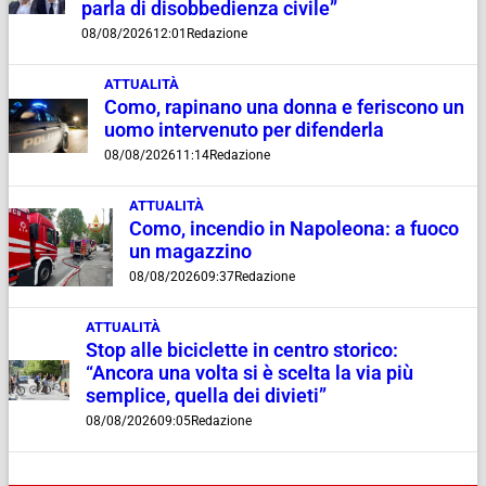
parla di disobbedienza civile”
08/08/2026
12:01
Redazione
ATTUALITÀ
Como, rapinano una donna e feriscono un
uomo intervenuto per difenderla
08/08/2026
11:14
Redazione
ATTUALITÀ
Como, incendio in Napoleona: a fuoco
un magazzino
08/08/2026
09:37
Redazione
ATTUALITÀ
Stop alle biciclette in centro storico:
“Ancora una volta si è scelta la via più
semplice, quella dei divieti”
08/08/2026
09:05
Redazione