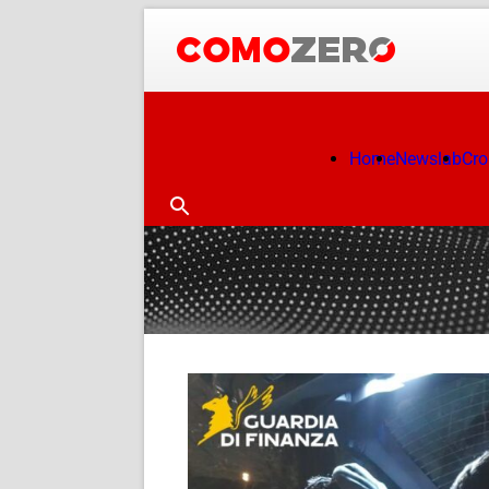
Home
Newslab
Cr