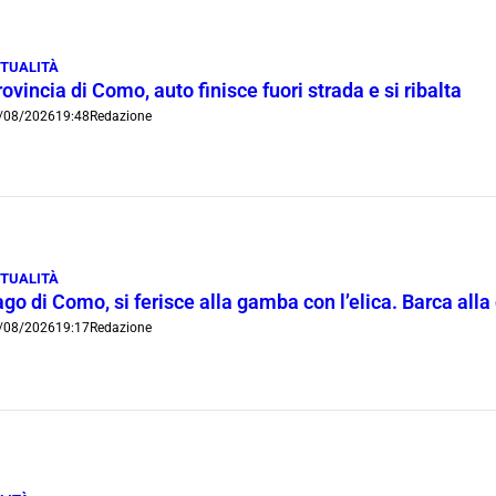
TUALITÀ
ovincia di Como, auto finisce fuori strada e si ribalta
/08/2026
19:48
Redazione
TUALITÀ
go di Como, si ferisce alla gamba con l’elica. Barca all
/08/2026
19:17
Redazione