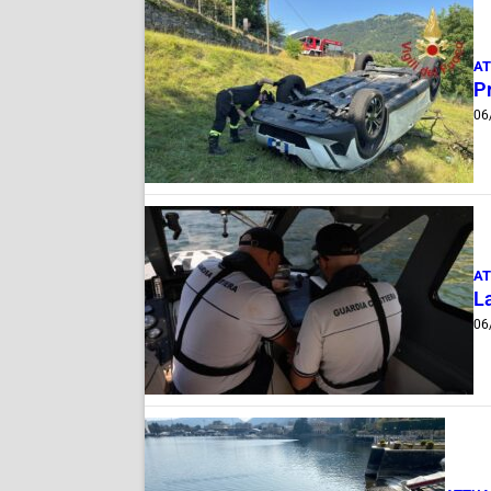
AT
Pr
06
AT
La
06