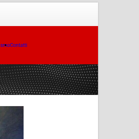
ismo
Contatti