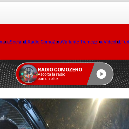
onaca
Socialab
Radio ComoZero
Variante Tremezzina
Videolab
Tur
RADIO COMOZERO
Ascolta la radio
con un click!