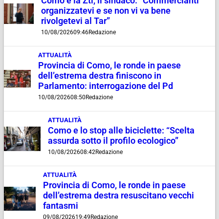
Como e la Ztl, il sindaco: “Commercianti
organizzatevi e se non vi va bene
rivolgetevi al Tar”
10/08/2026
09:46
Redazione
ATTUALITÀ
Provincia di Como, le ronde in paese
dell’estrema destra finiscono in
Parlamento: interrogazione del Pd
10/08/2026
08:50
Redazione
ATTUALITÀ
Como e lo stop alle biciclette: “Scelta
assurda sotto il profilo ecologico”
10/08/2026
08:42
Redazione
ATTUALITÀ
Provincia di Como, le ronde in paese
dell’estrema destra resuscitano vecchi
fantasmi
09/08/2026
19:49
Redazione