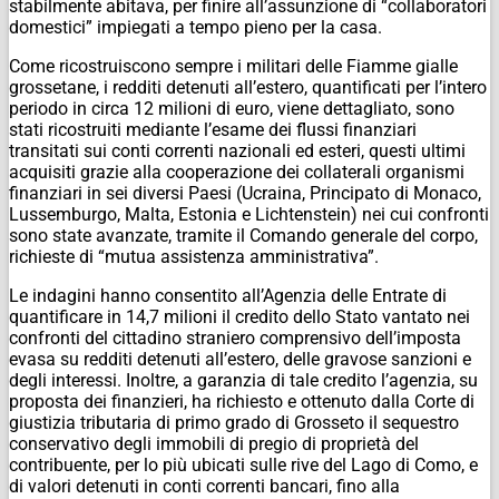
stabilmente abitava, per finire all’assunzione di “collaboratori
domestici” impiegati a tempo pieno per la casa.
Come ricostruiscono sempre i militari delle Fiamme gialle
grossetane, i redditi detenuti all’estero, quantificati per l’intero
periodo in circa 12 milioni di euro, viene dettagliato, sono
stati ricostruiti mediante l’esame dei flussi finanziari
transitati sui conti correnti nazionali ed esteri, questi ultimi
acquisiti grazie alla cooperazione dei collaterali organismi
finanziari in sei diversi Paesi (Ucraina, Principato di Monaco,
Lussemburgo, Malta, Estonia e Lichtenstein) nei cui confronti
sono state avanzate, tramite il Comando generale del corpo,
richieste di “mutua assistenza amministrativa”.
Le indagini hanno consentito all’Agenzia delle Entrate di
quantificare in 14,7 milioni il credito dello Stato vantato nei
confronti del cittadino straniero comprensivo dell’imposta
evasa su redditi detenuti all’estero, delle gravose sanzioni e
degli interessi. Inoltre, a garanzia di tale credito l’agenzia, su
proposta dei finanzieri, ha richiesto e ottenuto dalla Corte di
giustizia tributaria di primo grado di Grosseto il sequestro
conservativo degli immobili di pregio di proprietà del
contribuente, per lo più ubicati sulle rive del Lago di Como, e
di valori detenuti in conti correnti bancari, fino alla