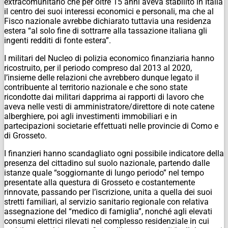
extracomunitario che per oltre 15 anni aveva stabilito in Italia
il centro dei suoi interessi economici e personali, ma che al
Fisco nazionale avrebbe dichiarato tuttavia una residenza
estera “al solo fine di sottrarre alla tassazione italiana gli
ingenti redditi di fonte estera”.
I militari del Nucleo di polizia economico finanziaria hanno
ricostruito, per il periodo compreso dal 2013 al 2020,
l’insieme delle relazioni che avrebbero dunque legato il
contribuente al territorio nazionale e che sono state
ricondotte dai militari dapprima ai rapporti di lavoro che
aveva nelle vesti di amministratore/direttore di note catene
alberghiere, poi agli investimenti immobiliari e in
partecipazioni societarie effettuati nelle provincie di Como e
di Grosseto.
I finanzieri hanno scandagliato ogni possibile indicatore della
presenza del cittadino sul suolo nazionale, partendo dalle
istanze quale “soggiornante di lungo periodo” nel tempo
presentate alla questura di Grosseto e costantemente
rinnovate, passando per l’iscrizione, unita a quella dei suoi
stretti familiari, al servizio sanitario regionale con relativa
assegnazione del “medico di famiglia”, nonché agli elevati
consumi elettrici rilevati nel complesso residenziale in cui