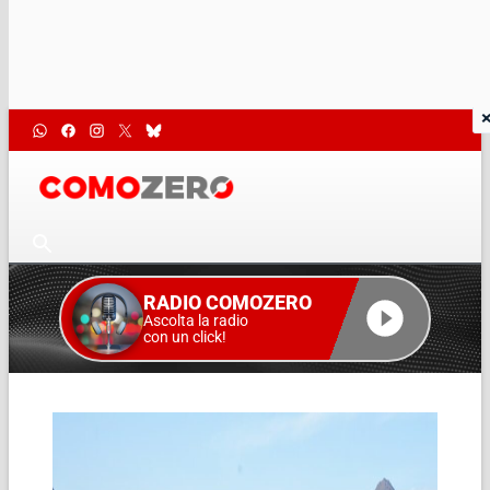
RADIO COMOZERO
Ascolta la radio
con un click!