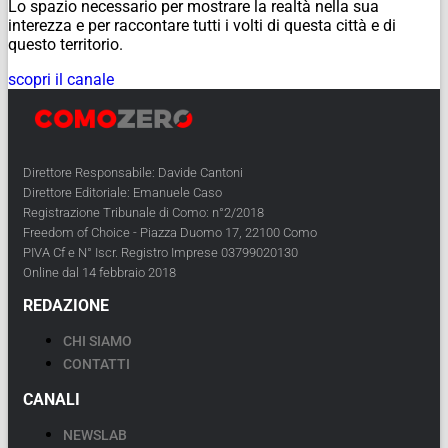
Lo spazio necessario per mostrare la realtà nella sua
interezza e per raccontare tutti i volti di questa città e di
questo territorio.
scopri il canale
Direttore Responsabile: Davide Cantoni
Direttore Editoriale: Emanuele Caso
Registrazione Tribunale di Como: n°2/2018
Freedom of Choice - Piazza Duomo 17, 22100 Como
PIVA Cf e N° Iscr. Registro Imprese 03799020130
Online dal 14 febbraio 2018
REDAZIONE
CHI SIAMO
CONTATTI
CANALI
NEWSLAB