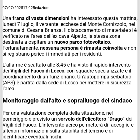
07/07/2025
17:02
Redazione
Una
frana di vaste dimensioni
ha interessato questa mattina,
lunedì 7 luglio, il versante lecchese del Monte Cornizzolo, nel
comune di Cesana Brianza. Il distaccamento di materiale si è
verificato nell’area dell’ex cava Alpetto, la stessa zona
destinata a ospitare un
nuovo parco fotovoltaico
.
Fortunatamente,
nessuna persona è rimasta coinvolta
e non
si registrano pericoli immediati per i residenti.
L’allarme è scattato alle 8:45 e ha visto il rapido intervento
dei
Vigili del Fuoco di Lecco
, con squadre specializzate e il
coordinamento di un funzionario. Un’autopompa serbatoio
(APS) è partita dalla sede di Lecco per mettere in sicurezza
l’area.
Monitoraggio dall’alto e sopralluogo del sindaco
Per una valutazione completa della situazione, nel
pomeriggio è previsto un
sorvolo dell’elicottero “Drago”
dei
Vigili del Fuoco. L’intervento aereo permetterà di raccogliere
ulteriori informazioni sulla stabilità del terreno e di
identificare eventuali rischi.