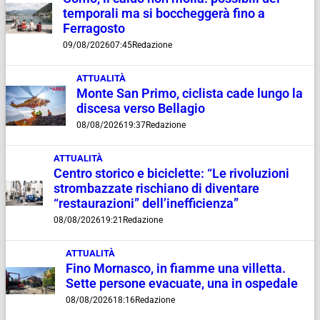
temporali ma si boccheggerà fino a
Ferragosto
09/08/2026
07:45
Redazione
ATTUALITÀ
Monte San Primo, ciclista cade lungo la
discesa verso Bellagio
08/08/2026
19:37
Redazione
ATTUALITÀ
Centro storico e biciclette: “Le rivoluzioni
strombazzate rischiano di diventare
“restaurazioni” dell’inefficienza”
08/08/2026
19:21
Redazione
ATTUALITÀ
Fino Mornasco, in fiamme una villetta.
Sette persone evacuate, una in ospedale
08/08/2026
18:16
Redazione