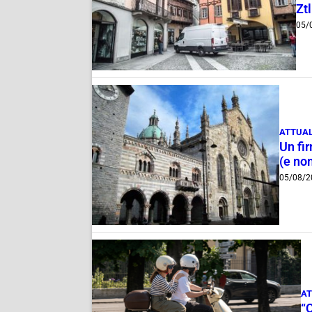
Ztl
05/
ATTUAL
Un fi
(e non
05/08/2
AT
“