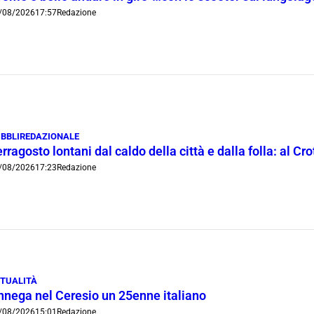
/08/2026
17:57
Redazione
BBLIREDAZIONALE
rragosto lontani dal caldo della città e dalla folla: al C
/08/2026
17:23
Redazione
TUALITÀ
nnega nel Ceresio un 25enne italiano
/08/2026
15:01
Redazione