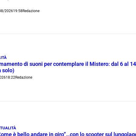
08/2026
19:58
Redazione
ITÀ
rmamento di suoni per contemplare il Mistero: dal 6 al 1
 solo)
026
18:22
Redazione
TUALITÀ
Come è bello andare in giro”…con lo scooter sul lungola