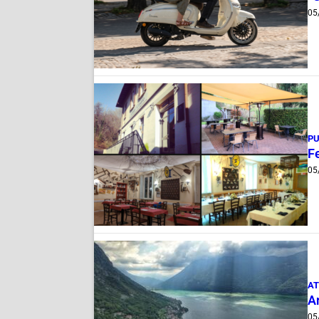
05
PU
Fe
05
AT
A
05