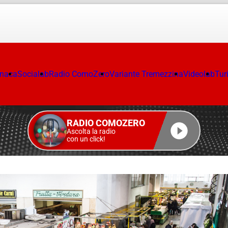
onaca
Socialab
Radio ComoZero
Variante Tremezzina
Videolab
Tur
RADIO COMOZERO
Ascolta la radio
con un click!