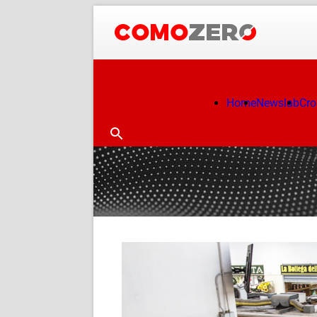
Home
Newslab
Cr