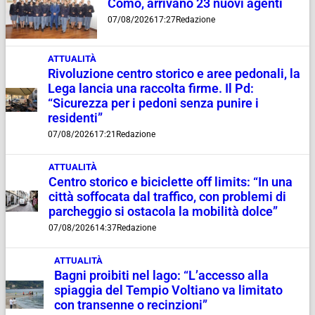
Como, arrivano 23 nuovi agenti
07/08/2026
17:27
Redazione
ATTUALITÀ
Rivoluzione centro storico e aree pedonali, la
Lega lancia una raccolta firme. Il Pd:
“Sicurezza per i pedoni senza punire i
residenti”
07/08/2026
17:21
Redazione
ATTUALITÀ
Centro storico e biciclette off limits: “In una
città soffocata dal traffico, con problemi di
parcheggio si ostacola la mobilità dolce”
07/08/2026
14:37
Redazione
ATTUALITÀ
Bagni proibiti nel lago: “L’accesso alla
spiaggia del Tempio Voltiano va limitato
con transenne o recinzioni”