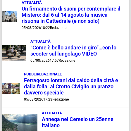
ATTUALITÀ
Un firmamento di suoni per contemplare il
Mistero: dal 6 al 14 agosto la musica
risuona in Cattedrale (e non solo)
05/08/2026
18:22
Redazione
ATTUALITÀ
“Come è bello andare in giro”…con lo
scooter sul lungolago VIDEO
05/08/2026
17:57
Redazione
PUBBLIREDAZIONALE
Ferragosto lontani dal caldo della città e
dalla folla: al Crotto Civiglio un pranzo
davvero speciale
05/08/2026
17:23
Redazione
ATTUALITÀ
Annega nel Ceresio un 25enne
italiano