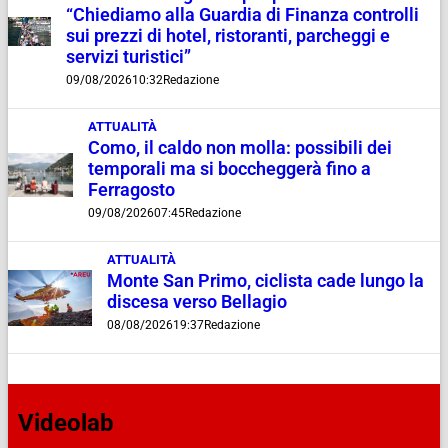
“Chiediamo alla Guardia di Finanza controlli
sui prezzi di hotel, ristoranti, parcheggi e
servizi turistici”
09/08/2026
10:32
Redazione
ATTUALITÀ
Como, il caldo non molla: possibili dei
temporali ma si boccheggerà fino a
Ferragosto
09/08/2026
07:45
Redazione
ATTUALITÀ
Monte San Primo, ciclista cade lungo la
discesa verso Bellagio
08/08/2026
19:37
Redazione
Videolab