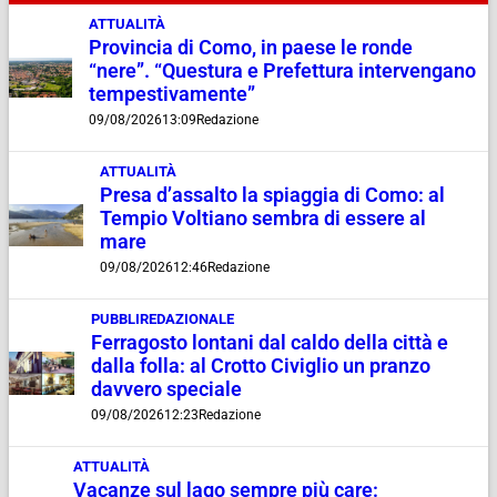
ATTUALITÀ
Provincia di Como, in paese le ronde
“nere”. “Questura e Prefettura intervengano
tempestivamente”
09/08/2026
13:09
Redazione
ATTUALITÀ
Presa d’assalto la spiaggia di Como: al
Tempio Voltiano sembra di essere al
mare
09/08/2026
12:46
Redazione
PUBBLIREDAZIONALE
Ferragosto lontani dal caldo della città e
dalla folla: al Crotto Civiglio un pranzo
davvero speciale
09/08/2026
12:23
Redazione
ATTUALITÀ
Vacanze sul lago sempre più care: