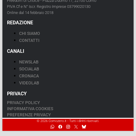
Freedom of Choice - Piazza Duomo 17, 22100 Como
PIVA Cf e N° Iscr. Registro Imprese 03799020130
Online dal 14 febbraio 2018
REDAZIONE
CHI SIAMO
CONTATTI
CANALI
NEWSLAB
SOCIALAB
CRONACA
VIDEOLAB
PRIVACY
PRIVACY POLICY
INFORMATIVA COOKIES
PREFERENZE PRIVACY
© 2026 Comozero.it - Tutti i diritti riservati.