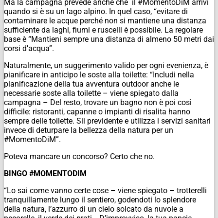
Ma la campagna prevede anche che il #MomentoDiM arrivi
quando si è su un lago alpino. In quel caso, “evitare di
contaminare le acque perché non si mantiene una distanza
sufficiente da laghi, fiumi e ruscelli è possibile. La regolare
base è “Mantieni sempre una distanza di almeno 50 metri dai
corsi d’acqua”.
Naturalmente, un suggerimento valido per ogni evenienza, è
pianificare in anticipo le soste alla toilette: “Includi nella
pianificazione della tua avventura outdoor anche le
necessarie soste alla toilette – viene spiegato dalla
campagna – Del resto, trovare un bagno non è poi così
difficile: ristoranti, capanne o impianti di risalita hanno
sempre delle toilette. Sii previdente e utilizza i servizi sanitari
invece di deturpare la bellezza della natura per un
#MomentoDiM”.
Poteva mancare un concorso? Certo che no.
BINGO #MOMENTODIM
“Lo sai come vanno certe cose – viene spiegato – trotterelli
tranquillamente lungo il sentiero, godendoti lo splendore
della natura, l’azzurro di un cielo solcato da nuvole a