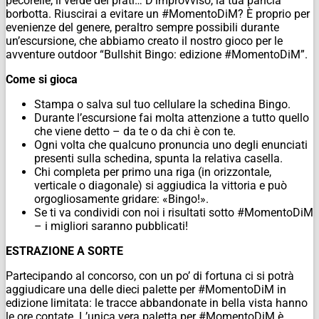
pecorelle, il verde dei prati… D’improvviso, la tua pancia
borbotta. Riuscirai a evitare un #MomentoDiM? È proprio per
evenienze del genere, peraltro sempre possibili durante
un’escursione, che abbiamo creato il nostro gioco per le
avventure outdoor “Bullshit Bingo: edizione #MomentoDiM”.
Come si gioca
Stampa o salva sul tuo cellulare la schedina Bingo.
Durante l’escursione fai molta attenzione a tutto quello
che viene detto – da te o da chi è con te.
Ogni volta che qualcuno pronuncia uno degli enunciati
presenti sulla schedina, spunta la relativa casella.
Chi completa per primo una riga (in orizzontale,
verticale o diagonale) si aggiudica la vittoria e può
orgogliosamente gridare: «Bingo!».
Se ti va condividi con noi i risultati sotto #MomentoDiM
– i migliori saranno pubblicati!
ESTRAZIONE A SORTE
Partecipando al concorso, con un po’ di fortuna ci si potrà
aggiudicare una delle dieci palette per #MomentoDiM in
edizione limitata: le tracce abbandonate in bella vista hanno
le ore contate. L’unica vera paletta per #MomentoDiM è