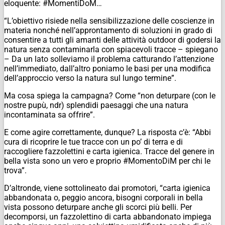
eloquente: #MomentiDoM…
“L’obiettivo risiede nella sensibilizzazione delle coscienze in
materia nonché nell’approntamento di soluzioni in grado di
consentire a tutti gli amanti delle attività outdoor di godersi la
natura senza contaminarla con spiacevoli tracce – spiegano
– Da un lato solleviamo il problema catturando l’attenzione
nell’immediato, dall’altro poniamo le basi per una modifica
dell’approccio verso la natura sul lungo termine”.
Ma cosa spiega la campagna? Come “non deturpare (con le
nostre pupù,
ndr
) splendidi paesaggi che una natura
incontaminata sa offrire”.
E come agire correttamente, dunque? La risposta c’è: “Abbi
cura di ricoprire le tue tracce con un po’ di terra e di
raccogliere fazzolettini e carta igienica. Tracce del genere in
bella vista sono un vero e proprio #MomentoDiM per chi le
trova”.
D’altronde, viene sottolineato dai promotori, “carta igienica
abbandonata o, peggio ancora, bisogni corporali in bella
vista possono deturpare anche gli scorci più belli. Per
decomporsi, un fazzolettino di carta abbandonato impiega