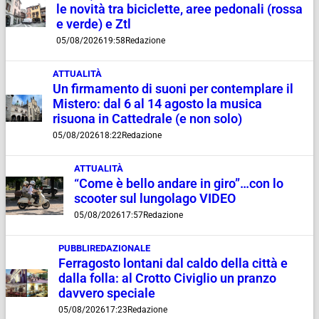
le novità tra biciclette, aree pedonali (rossa
e verde) e Ztl
05/08/2026
19:58
Redazione
ATTUALITÀ
Un firmamento di suoni per contemplare il
Mistero: dal 6 al 14 agosto la musica
risuona in Cattedrale (e non solo)
05/08/2026
18:22
Redazione
ATTUALITÀ
“Come è bello andare in giro”…con lo
scooter sul lungolago VIDEO
05/08/2026
17:57
Redazione
PUBBLIREDAZIONALE
Ferragosto lontani dal caldo della città e
dalla folla: al Crotto Civiglio un pranzo
davvero speciale
05/08/2026
17:23
Redazione