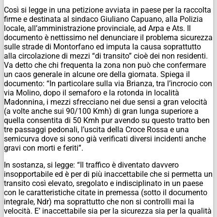
Così si legge in una petizione avviata in paese per la raccolta
firme e destinata al sindaco Giuliano Capuano, alla Polizia
locale, all’amministrazione provinciale, ad Arpa e Ats. Il
documento è nettissimo nel denunciare il problema sicurezza
sulle strade di Montorfano ed imputa la causa soprattutto
alla circolazione di mezzi “di transito” cioè dei non residenti.
Va detto che chi frequenta la zona non può che confermare
un caos generale in alcune ore della giornata. Spiega il
documento: “In particolare sulla via Brianza, tra l’incrocio con
via Molino, dopo il semaforo e la rotonda in località
Madonnina, i mezzi sfrecciano nei due sensi a gran velocità
(a volte anche sui 90/100 Kmh) di gran lunga superiore a
quella consentita di 50 Kmh pur avendo su questo tratto ben
tre passaggi pedonali, l’uscita della Croce Rossa e una
semicurva dove si sono già verificati diversi incidenti anche
gravi con morti e feriti”.
In sostanza, si legge: “Il traffico è diventato davvero
insopportabile ed è per di più inaccettabile che si permetta un
transito così elevato, sregolato e indisciplinato in un paese
con le caratteristiche citate in premessa (sotto il documento
integrale,
Ndr
) ma soprattutto che non si controlli mai la
velocità. E’ inaccettabile sia per la sicurezza sia per la qualità