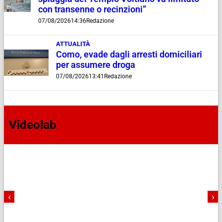
con transenne o recinzioni”
07/08/2026
14:36
Redazione
ATTUALITÀ
Como, evade dagli arresti domiciliari
per assumere droga
07/08/2026
13:41
Redazione
Videolab
‹
›