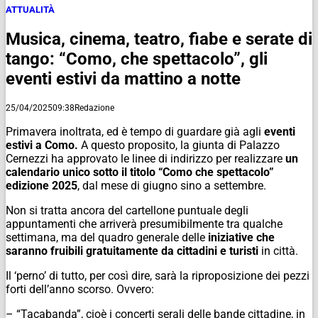
ATTUALITÀ
Musica, cinema, teatro, fiabe e serate di
tango: “Como, che spettacolo”, gli
eventi estivi da mattino a notte
25/04/2025
09:38
Redazione
Primavera inoltrata, ed è tempo di guardare già agli
eventi
estivi a Como.
A questo proposito, la giunta di Palazzo
Cernezzi ha approvato le linee di indirizzo per realizzare
un
calendario unico sotto il titolo “Como che spettacolo”
edizione 2025
, dal mese di giugno sino a settembre.
Non si tratta ancora del cartellone puntuale degli
appuntamenti che arriverà presumibilmente tra qualche
settimana, ma del quadro generale delle
iniziative che
saranno fruibili gratuitamente da cittadini e turisti
in città.
Il ‘perno’ di tutto, per così dire, sarà la riproposizione dei pezzi
forti dell’anno scorso. Ovvero:
– “Tacabanda”, cioè i concerti serali delle bande cittadine, in