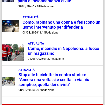
parla di disobbedienza civile”
08/08/2026
12:01
Redazione
ATTUALITÀ
Como, rapinano una donna e feriscono un
uomo intervenuto per difenderla
08/08/2026
11:14
Redazione
ATTUALITÀ
Como, incendio in Napoleona: a fuoco
un magazzino
08/08/2026
09:37
Redazione
ATTUALITÀ
Stop alle biciclette in centro storico:
“Ancora una volta si è scelta la via più
semplice, quella dei divieti”
08/08/2026
09:05
Redazione