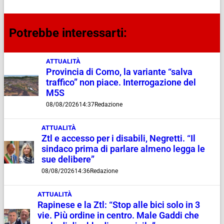
Potrebbe interessarti:
ATTUALITÀ
Provincia di Como, la variante “salva
traffico” non piace. Interrogazione del
M5S
08/08/2026
14:37
Redazione
ATTUALITÀ
Ztl e accesso per i disabili, Negretti. “Il
sindaco prima di parlare almeno legga le
sue delibere”
08/08/2026
14:36
Redazione
ATTUALITÀ
Rapinese e la Ztl: “Stop alle bici solo in 3
vie. Più ordine in centro. Male Gaddi che