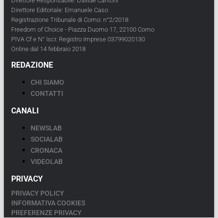
Direttore Responsabile: Davide Cantoni
Direttore Editoriale: Emanuele Caso
Registrazione Tribunale di Como: n°2/2018
Freedom of Choice - Piazza Duomo 17, 22100 Como
PIVA Cf e N° Iscr. Registro Imprese 03799020130
Online dal 14 febbraio 2018
REDAZIONE
CHI SIAMO
CONTATTI
CANALI
NEWSLAB
SOCIALAB
CRONACA
VIDEOLAB
PRIVACY
PRIVACY POLICY
INFORMATIVA COOKIES
PREFERENZE PRIVACY