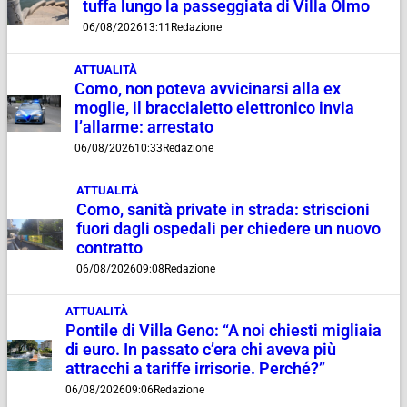
tuffa lungo la passeggiata di Villa Olmo
06/08/2026
13:11
Redazione
ATTUALITÀ
Como, non poteva avvicinarsi alla ex
moglie, il braccialetto elettronico invia
l’allarme: arrestato
06/08/2026
10:33
Redazione
ATTUALITÀ
Como, sanità private in strada: striscioni
fuori dagli ospedali per chiedere un nuovo
contratto
06/08/2026
09:08
Redazione
ATTUALITÀ
Pontile di Villa Geno: “A noi chiesti migliaia
di euro. In passato c’era chi aveva più
attracchi a tariffe irrisorie. Perché?”
06/08/2026
09:06
Redazione