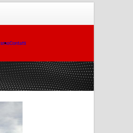
ismo
Contatti