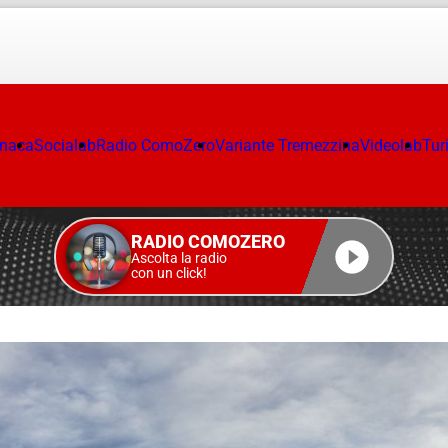
onaca
Socialab
Radio ComoZero
Variante Tremezzina
Videolab
Tur
RADIO COMOZERO
Ascolta la radio
con un click!