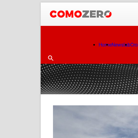
Home
Newslab
Cr