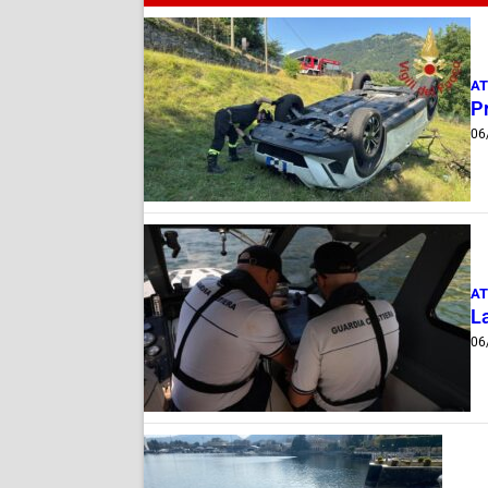
AT
Pr
06
AT
La
06