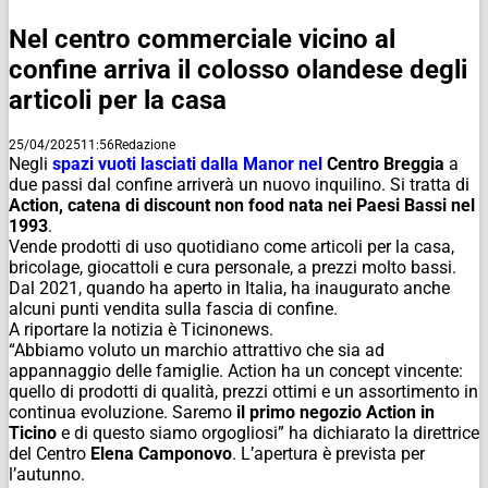
Nel centro commerciale vicino al
confine arriva il colosso olandese degli
articoli per la casa
25/04/2025
11:56
Redazione
Negli
spazi vuoti lasciati dalla Manor nel
Centro Breggia
a
due passi dal confine arriverà un nuovo inquilino. Si tratta di
Action, catena di discount non food nata nei Paesi Bassi nel
1993
.
Vende prodotti di uso quotidiano come articoli per la casa,
bricolage, giocattoli e cura personale, a prezzi molto bassi.
Dal 2021, quando ha aperto in Italia, ha inaugurato anche
alcuni punti vendita sulla fascia di confine.
A riportare la notizia è Ticinonews.
“Abbiamo voluto un marchio attrattivo che sia ad
appannaggio delle famiglie. Action ha un concept vincente:
quello di prodotti di qualità, prezzi ottimi e un assortimento in
continua evoluzione. Saremo
il primo negozio Action in
Ticino
e di questo siamo orgogliosi” ha dichiarato la direttrice
del Centro
Elena Camponovo
. L’apertura è prevista per
l’autunno.