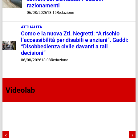
razionamenti
06/08/2026
18:15
Redazione
ATTUALITÀ
Como e la nuova Ztl. Negretti: “A rischio
l’accessibilità per disabili e anziani”. Gaddi:
“Disobbedienza civile davanti a tali
decisioni”
06/08/2026
18:08
Redazione
Videolab
‹
›