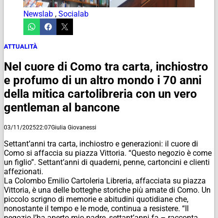
Newslab
,
Socialab
ATTUALITÀ
Nel cuore di Como tra carta, inchiostro
e profumo di un altro mondo i 70 anni
della mitica cartolibreria con un vero
gentleman al bancone
03/11/2025
22:07
Giulia Giovanessi
Settant’anni tra carta, inchiostro e generazioni: il cuore di
Como si affaccia su piazza Vittoria. “Questo negozio è come
un figlio”. Settant’anni di quaderni, penne, cartoncini e clienti
affezionati.
La Colombo Emilio Cartoleria Libreria, affacciata su piazza
Vittoria, è una delle botteghe storiche più amate di Como. Un
piccolo scrigno di memorie e abitudini quotidiane che,
nonostante il tempo e le mode, continua a resistere. “Il
negozio l’ha aperto mio padre, settant’anni fa – racconta