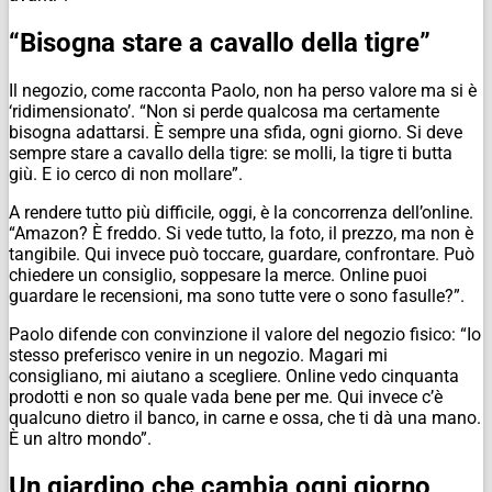
“Bisogna stare a cavallo della tigre”
Il negozio, come racconta Paolo, non ha perso valore ma si è
‘ridimensionato’. “Non si perde qualcosa ma certamente
bisogna adattarsi. È sempre una sfida, ogni giorno. Si deve
sempre stare a cavallo della tigre: se molli, la tigre ti butta
giù. E io cerco di non mollare”.
A rendere tutto più difficile, oggi, è la concorrenza dell’online.
“Amazon? È freddo. Si vede tutto, la foto, il prezzo, ma non è
tangibile. Qui invece può toccare, guardare, confrontare. Può
chiedere un consiglio, soppesare la merce. Online puoi
guardare le recensioni, ma sono tutte vere o sono fasulle?”.
Paolo difende con convinzione il valore del negozio fisico: “Io
stesso preferisco venire in un negozio. Magari mi
consigliano, mi aiutano a scegliere. Online vedo cinquanta
prodotti e non so quale vada bene per me. Qui invece c’è
qualcuno dietro il banco, in carne e ossa, che ti dà una mano.
È un altro mondo”.
Un giardino che cambia ogni giorno