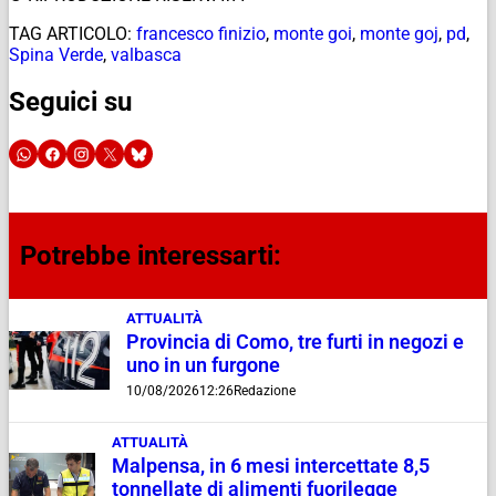
TAG ARTICOLO:
francesco finizio
,
monte goi
,
monte goj
,
pd
,
Spina Verde
,
valbasca
Seguici su
Potrebbe interessarti:
ATTUALITÀ
Provincia di Como, tre furti in negozi e
uno in un furgone
10/08/2026
12:26
Redazione
ATTUALITÀ
Malpensa, in 6 mesi intercettate 8,5
tonnellate di alimenti fuorilegge