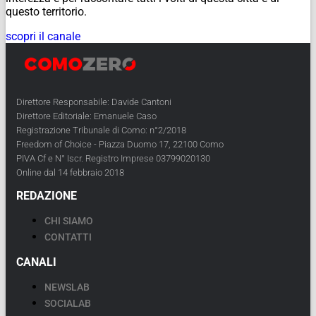
questo territorio.
scopri il canale
Direttore Responsabile: Davide Cantoni
Direttore Editoriale: Emanuele Caso
Registrazione Tribunale di Como: n°2/2018
Freedom of Choice - Piazza Duomo 17, 22100 Como
PIVA Cf e N° Iscr. Registro Imprese 03799020130
Online dal 14 febbraio 2018
REDAZIONE
CHI SIAMO
CONTATTI
CANALI
NEWSLAB
SOCIALAB