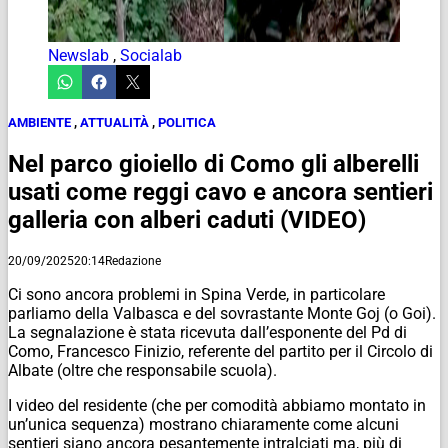
Newslab
,
Socialab
AMBIENTE
,
ATTUALITÀ
,
POLITICA
Nel parco gioiello di Como gli alberelli
usati come reggi cavo e ancora sentieri
galleria con alberi caduti (VIDEO)
20/09/2025
20:14
Redazione
Ci sono ancora problemi in Spina Verde, in particolare
parliamo della Valbasca e del sovrastante Monte Goj (o Goi).
La segnalazione è stata ricevuta dall’esponente del Pd di
Como, Francesco Finizio, referente del partito per il Circolo di
Albate (oltre che responsabile scuola).
I video del residente (che per comodità abbiamo montato in
un’unica sequenza) mostrano chiaramente come alcuni
sentieri siano ancora pesantemente intralciati ma, più di