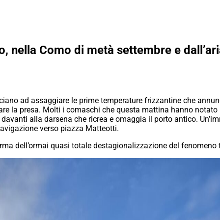
 nella Como di metà settembre e dall’aria 
iano ad assaggiare le prime temperature frizzantine che annunci
e la presa. Molti i comaschi che questa mattina hanno notato il 
avanti alla darsena che ricrea e omaggia il porto antico. Un’im
navigazione verso piazza Matteotti.
erma dell’ormai quasi totale destagionalizzazione del fenomeno t