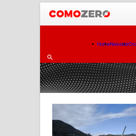
Home
Newslab
Cr