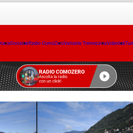
onaca
Socialab
Radio ComoZero
Variante Tremezzina
Videolab
Tur
RADIO COMOZERO
Ascolta la radio
con un click!