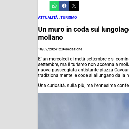
ATTUALITÀ
,
TURISMO
Un muro in coda sul lungolago,
mollano
18/09/2024
12:04
Redazione
E’ un mercoledì di metà settembre e si cominc
settembre, ma il turismo non accenna a mollar
nuova passeggiata antistante piazza Cavour d
tradizionalmente le code si allungano dalla 
Una curiosità, nulla più, ma l’ennesima conf