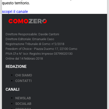
questo territorio.
scopri il canale
Direttore Responsabile: Davide Cantoni
Direttore Editoriale: Emanuele Caso
Registrazione Tribunale di Como: n°2/2018
Freedom of Choice - Piazza Duomo 17, 22100 Como
PIVA Cf e N° Iscr. Registro Imprese 03799020130
Online dal 14 febbraio 2018
REDAZIONE
CHI SIAMO
CONTATTI
CANALI
NEWSLAB
SOCIALAB