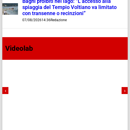
Bagni proibiti nel lago: “L’accesso alla
spiaggia del Tempio Voltiano va limitato
con transenne o recinzioni”
07/08/2026
14:36
Redazione
Videolab
‹
›