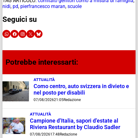
TAG ARTICOLO:
comitato genitori como a misura di famiglia
,
nidi
,
pd
,
pierfrancesco maran
,
scuole
Seguici su
Potrebbe interessarti:
ATTUALITÀ
Como centro, auto svizzera in divieto e
nel posto per disabili
07/08/2026
21:05
Redazione
ATTUALITÀ
Campione d’Italia, sapori d’estate al
Riviera Restaurant by Claudio Sadler
07/08/2026
17:48
Redazione