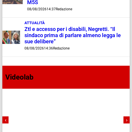
M5S
08/08/2026
14:37
Redazione
ATTUALITÀ
Ztl e accesso per i disabili, Negretti. “Il
sindaco prima di parlare almeno legga le
sue delibere”
08/08/2026
14:36
Redazione
Videolab
‹
›