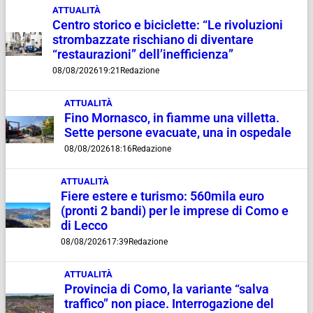
ATTUALITÀ
Centro storico e biciclette: “Le rivoluzioni
strombazzate rischiano di diventare
“restaurazioni” dell’inefficienza”
08/08/2026
19:21
Redazione
ATTUALITÀ
Fino Mornasco, in fiamme una villetta.
Sette persone evacuate, una in ospedale
08/08/2026
18:16
Redazione
ATTUALITÀ
Fiere estere e turismo: 560mila euro
(pronti 2 bandi) per le imprese di Como e
di Lecco
08/08/2026
17:39
Redazione
ATTUALITÀ
Provincia di Como, la variante “salva
traffico” non piace. Interrogazione del