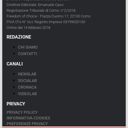
Direttore Editoriale: Emanuele Caso
Registrazione Tribunale di Como: n°2/2018
Freedom of Choice - Piazza Duomo 17, 22100 Como
PIVA Cf e N° Iscr. Registro Imprese 03799020130
Online dal 14 febbraio 2018
REDAZIONE
CHI SIAMO
CONTATTI
CANALI
NEWSLAB
SOCIALAB
CRONACA
VIDEOLAB
PRIVACY
PRIVACY POLICY
INFORMATIVA COOKIES
PREFERENZE PRIVACY