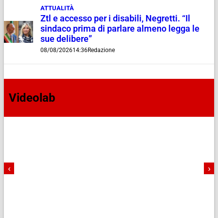
ATTUALITÀ
Ztl e accesso per i disabili, Negretti. “Il
sindaco prima di parlare almeno legga le
sue delibere”
08/08/2026
14:36
Redazione
Videolab
‹
›