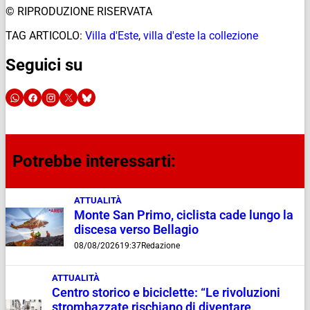
© RIPRODUZIONE RISERVATA
TAG ARTICOLO:
Villa d'Este
,
villa d'este la collezione
Seguici su
Potrebbe interessarti:
ATTUALITÀ
Monte San Primo, ciclista cade lungo la
discesa verso Bellagio
08/08/2026
19:37
Redazione
ATTUALITÀ
Centro storico e biciclette: “Le rivoluzioni
strombazzate rischiano di diventare