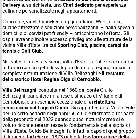
Delivery
e, su richiesta, uno
Chef dedicato
per esperienze
culinarie personalizzate negli appartamenti.
Concierge, valet, housekeeping quotidiano, Wi-Fi, e-bike,
cucine attrezzate e soluzioni personalizzabili – dalla spesa a
domicilio ai servizi pet-friendly – arricchiranno l’offerta. Gli
ospiti avranno inoltre accesso privilegiato alle strutture della
vicina Villa d’Este, tra cui
Sporting Club, piscine, campi da
tennis e Golf Club.
Nel solco di questa visione, Villa d’Este La Collezione guarda
al futuro con progetti di sviluppo di ampio respiro, tra cui la
completa ristrutturazione di Villa Belinzaghi e
il restauro
dello storico Hotel Regina Olga di Cernobbio.
Villa Belinzaghi
, costruita nel 1860 dal conte Giulio
Belinzaghi, banchiere milanese e sindaco di Milano e di
Cernobbio, è un esempio eccezionale di
architettura
neoclassica sul Lago di Como
. Già appartenuta a Villa d’Este
per un certo periodo negli anni ’50 e 60’ è ritornata a far parte
della proprietà nel 2022 quando quasi naturalmente si è
voluto riconnettere un tassello fondamentale della storia di
Villa d’Este. Guido Belinzaghi fu infatti a capo di quel gruppo
di imprenditori che nel 1873 guidò la
trasformazione della