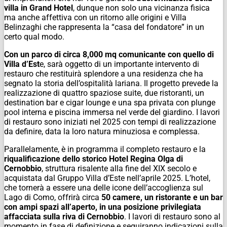
villa in Grand Hotel
, dunque non solo una vicinanza fisica
ma anche affettiva con un ritorno alle origini e Villa
Belinzaghi che rappresenta la “casa del fondatore” in un
certo qual modo.
Con un parco di circa 8,000 mq comunicante con quello di
Villa d’Est
e, sarà oggetto di un importante intervento di
restauro che restituirà splendore a una residenza che ha
segnato la storia dell’ospitalità lariana. Il progetto prevede la
realizzazione di quattro spaziose suite, due ristoranti, un
destination bar e cigar lounge e una spa privata con plunge
pool interna e piscina immersa nel verde del giardino. I lavori
di restauro sono iniziati nel 2025 con tempi di realizzazione
da definire, data la loro natura minuziosa e complessa.
Parallelamente, è in programma il completo restauro e la
riqualificazione dello storico Hotel Regina Olga di
Cernobbio
, struttura risalente alla fine del XIX secolo e
acquistata dal Gruppo Villa d’Este nell’aprile 2025. L’hotel,
che tornerà a essere una delle icone dell’accoglienza sul
Lago di Como, offrirà circa
50 camere, un ristorante e un bar
con ampi spazi all’aperto, in una posizione privilegiata
affacciata sulla riva di Cernobbio
. I lavori di restauro sono al
momento in fase di definizione e seguiranno indicazioni sulla