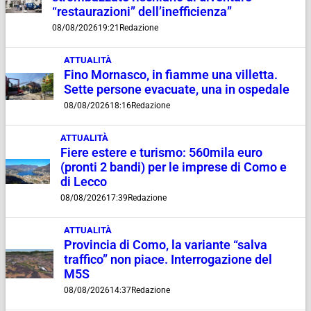
“restaurazioni” dell’inefficienza”
08/08/2026
19:21
Redazione
ATTUALITÀ
Fino Mornasco, in fiamme una villetta.
Sette persone evacuate, una in ospedale
08/08/2026
18:16
Redazione
ATTUALITÀ
Fiere estere e turismo: 560mila euro
(pronti 2 bandi) per le imprese di Como e
di Lecco
08/08/2026
17:39
Redazione
ATTUALITÀ
Provincia di Como, la variante “salva
traffico” non piace. Interrogazione del
M5S
08/08/2026
14:37
Redazione