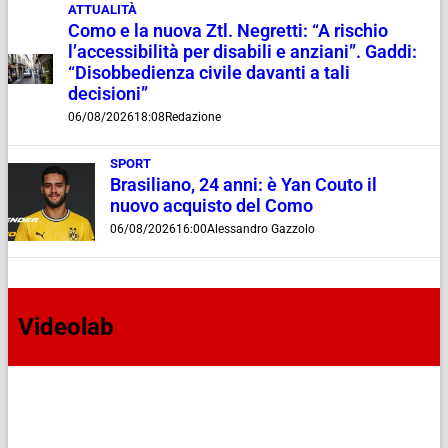
ATTUALITÀ
Como e la nuova Ztl. Negretti: “A rischio
l’accessibilità per disabili e anziani”. Gaddi:
“Disobbedienza civile davanti a tali
decisioni”
06/08/2026
18:08
Redazione
SPORT
Brasiliano, 24 anni: è Yan Couto il
nuovo acquisto del Como
06/08/2026
16:00
Alessandro Gazzolo
Videolab