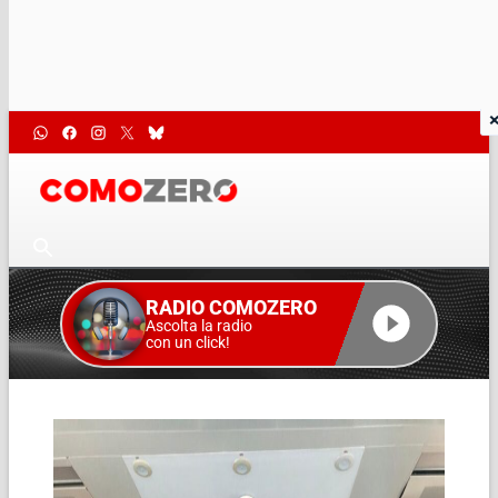
RADIO COMOZERO
Ascolta la radio
con un click!