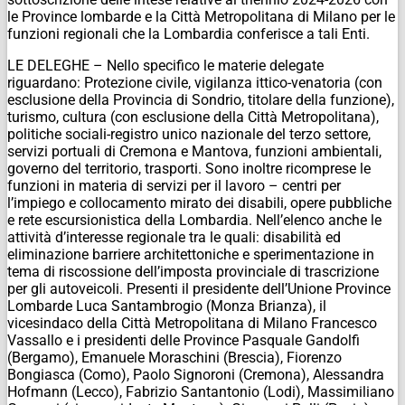
le Province lombarde e la Città Metropolitana di Milano per le
funzioni regionali che la Lombardia conferisce a tali Enti.
LE DELEGHE – Nello specifico le materie delegate
riguardano: Protezione civile, vigilanza ittico-venatoria (con
esclusione della Provincia di Sondrio, titolare della funzione),
turismo, cultura (con esclusione della Città Metropolitana),
politiche sociali-registro unico nazionale del terzo settore,
servizi portuali di Cremona e Mantova, funzioni ambientali,
governo del territorio, trasporti. Sono inoltre ricomprese le
funzioni in materia di servizi per il lavoro – centri per
l’impiego e collocamento mirato dei disabili, opere pubbliche
e rete escursionistica della Lombardia. Nell’elenco anche le
attività d’interesse regionale tra le quali: disabilità ed
eliminazione barriere architettoniche e sperimentazione in
tema di riscossione dell’imposta provinciale di trascrizione
per gli autoveicoli. Presenti il presidente dell’Unione Province
Lombarde Luca Santambrogio (Monza Brianza), il
vicesindaco della Città Metropolitana di Milano Francesco
Vassallo e i presidenti delle Province Pasquale Gandolfi
(Bergamo), Emanuele Moraschini (Brescia), Fiorenzo
Bongiasca (Como), Paolo Signoroni (Cremona), Alessandra
Hofmann (Lecco), Fabrizio Santantonio (Lodi), Massimiliano