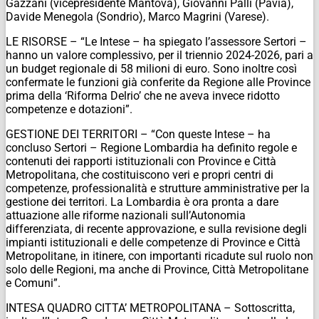
Gazzani (vicepresidente Mantova), Giovanni Palli (Pavia),
Davide Menegola (Sondrio), Marco Magrini (Varese).
LE RISORSE – “Le Intese – ha spiegato l’assessore Sertori –
hanno un valore complessivo, per il triennio 2024-2026, pari a
un budget regionale di 58 milioni di euro. Sono inoltre così
confermate le funzioni già conferite da Regione alle Province
prima della ‘Riforma Delrio’ che ne aveva invece ridotto
competenze e dotazioni”.
GESTIONE DEI TERRITORI – “Con queste Intese – ha
concluso Sertori – Regione Lombardia ha definito regole e
contenuti dei rapporti istituzionali con Province e Città
Metropolitana, che costituiscono veri e propri centri di
competenze, professionalità e strutture amministrative per la
gestione dei territori. La Lombardia è ora pronta a dare
attuazione alle riforme nazionali sull’Autonomia
differenziata, di recente approvazione, e sulla revisione degli
impianti istituzionali e delle competenze di Province e Città
Metropolitane, in itinere, con importanti ricadute sul ruolo non
solo delle Regioni, ma anche di Province, Città Metropolitane
e Comuni”.
INTESA QUADRO CITTA’ METROPOLITANA – Sottoscritta,