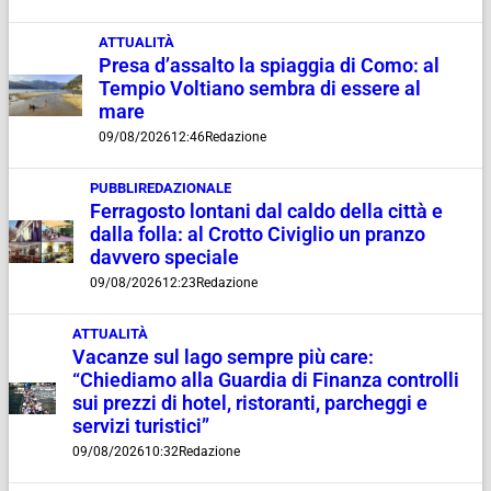
ATTUALITÀ
Presa d’assalto la spiaggia di Como: al
Tempio Voltiano sembra di essere al
mare
09/08/2026
12:46
Redazione
PUBBLIREDAZIONALE
Ferragosto lontani dal caldo della città e
dalla folla: al Crotto Civiglio un pranzo
davvero speciale
09/08/2026
12:23
Redazione
ATTUALITÀ
Vacanze sul lago sempre più care:
“Chiediamo alla Guardia di Finanza controlli
sui prezzi di hotel, ristoranti, parcheggi e
servizi turistici”
09/08/2026
10:32
Redazione