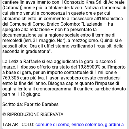
cantiere [in avvalimento con il Consorzio Krea Srl, di Acireale
(Catania)] non è più la titolare dei lavori. Notizia clamorosa di
cui siamo venuti a conoscenza in queste ore e per cui
abbiamo chiesto un commento all’assessore all’Urbanistica
del Comune di Como, Enrico Colombo: “L’azienda – ha
spiegato alla redazione – non ha presentato la
documentazione sulla ragione sociale entro il termine di
mercoledì (ieri, 31 maggio, Ndr), a mezzogiorno. Quindi si è
passati oltre. Ora gli uffici stanno verificando i requisiti della
seconda in graduatoria”.
La
Letizia Raffaele
si era aggiudicata la gara lo scorso 8
marzo, il ribasso offerto era stato del 19,85900% sull’importo
a base di gara, per un importo contrattuale di 1 milione e
769.305 euro più Iva. I lavori avrebbero dovuto concludersi
entro la fine dell’anno. Bisogna capire quanto l’impasse di
oggi rallenterà il cronoprogramma. Il cantiere sarebbe dovuto
partire il 12 giugno.
Scritto da: Fabrizio Barabesi
© RIPRODUZIONE RISERVATA
TAG ARTICOLO:
comune di como
,
enrico colombo
,
giardini a