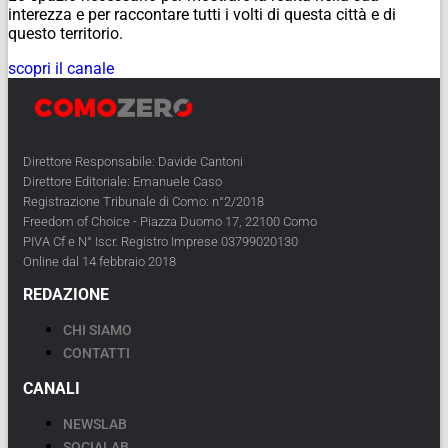
interezza e per raccontare tutti i volti di questa città e di
questo territorio.
scopri il canale
Direttore Responsabile: Davide Cantoni
Direttore Editoriale: Emanuele Caso
Registrazione Tribunale di Como: n°2/2018
Freedom of Choice - Piazza Duomo 17, 22100 Como
PIVA Cf e N° Iscr. Registro Imprese 03799020130
Online dal 14 febbraio 2018
REDAZIONE
CHI SIAMO
CONTATTI
CANALI
NEWSLAB
SOCIALAB