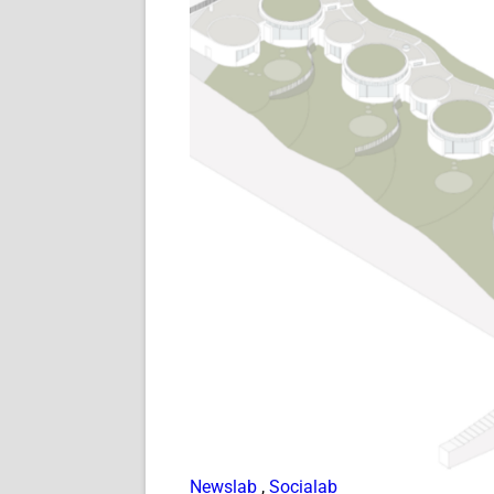
Newslab
,
Socialab