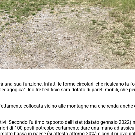
a
à una sua funzione. Infatti le forme circolari, che ricalcano la f
a pedagogica”. Inoltre l’edificio sarà dotato di pareti mobili, che 
rfettamente collocata vicino alle montagne ma che renda anche c
motivi. Secondo l’ultimo rapporto dell’Istat (datato gennaio 202
teriori di 100 posti potrebbe certamente dare una mano ad assicur
idi è molto bassa in paese (si attesta attorno 20%) e con il nuovo 