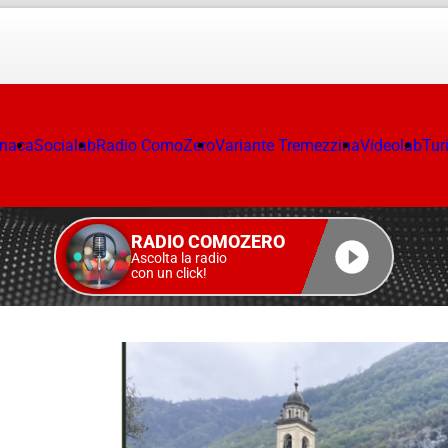
onaca
Socialab
Radio ComoZero
Variante Tremezzina
Videolab
Tur
RADIO COMOZERO
Ascolta la radio
con un click!