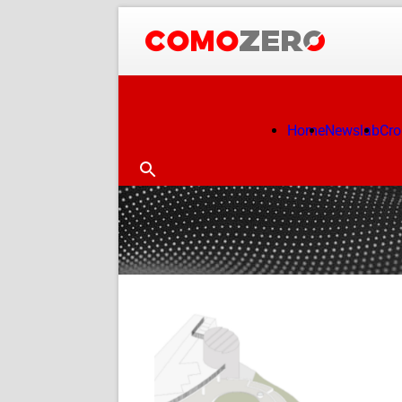
Home
Newslab
Cr