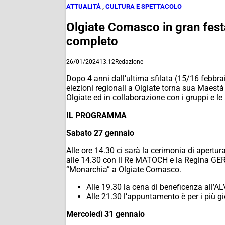
ATTUALITÀ
,
CULTURA E SPETTACOLO
Olgiate Comasco in gran fest
completo
26/01/2024
13:12
Redazione
Dopo 4 anni dall’ultima sfilata (15/16 febbr
elezioni regionali a Olgiate torna sua Maestà
Olgiate ed in collaborazione con i gruppi e le
IL PROGRAMMA
Sabato 27 gennaio
Alle ore 14.30 ci sarà la cerimonia di apertur
alle 14.30 con il Re MATOCH e la Regina GERA
“Monarchia” a Olgiate Comasco.
Alle 19.30 la cena di beneficenza all’
Alle 21.30 l’appuntamento è per i più g
Mercoledì 31 gennaio