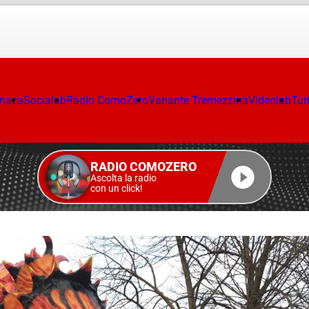
onaca
Socialab
Radio ComoZero
Variante Tremezzina
Videolab
Tur
RADIO COMOZERO
Ascolta la radio
con un click!