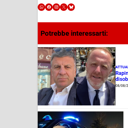
Potrebbe interessarti:
ATTUA
Rapin
disob
08/08/