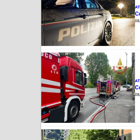
AT
C
08
AT
C
08