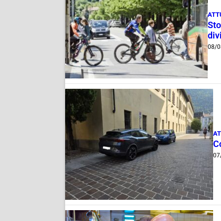
ATT
Sto
div
08/0
AT
Co
07