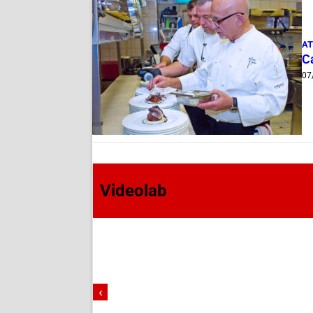
AT
Ca
07
Videolab
‹