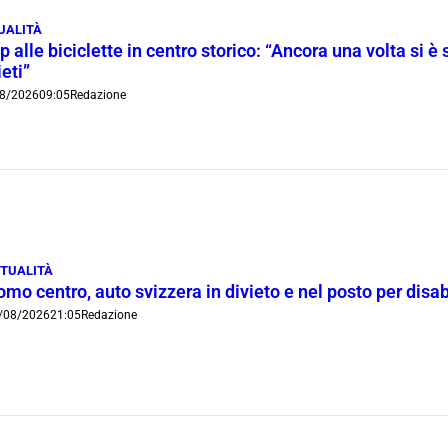
UALITÀ
p alle biciclette in centro storico: “Ancora una volta si è 
ieti”
8/2026
09:05
Redazione
TUALITÀ
mo centro, auto svizzera in divieto e nel posto per disab
/08/2026
21:05
Redazione