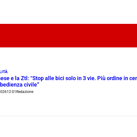
LITÀ
ese e la Ztl: “Stop alle bici solo in 3 vie. Più ordine in c
bedienza civile”
2026
12:01
Redazione