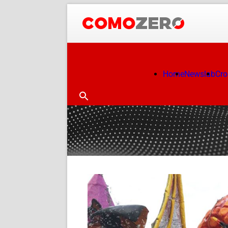
Home
Newslab
Cr