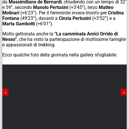
da
Massimiliano de Bernardi
, chiudendo con un tempo di 32′
e 59”, secondo
Manolo Pertusini
(+3’45”), terzo
Matteo
Molinari
(+6’23”). Per il femminile invece trionfo per
Cristina
Fontana
(49’23”), davanti a
Cinzia Pertusini
(+3’52”) e a
Marta Gambotti
(+6’01”).
Molto gettonata anche la
“La camminata Amici Orrido di
Nesso”
, che ha visto la partecipazione di moltissime famiglie
e appassionati di trekking.
Ecco qualche foto della giornata nella gallery sfogliabile:
‹
›