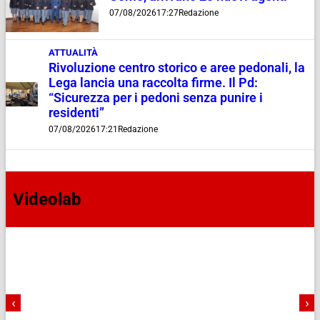
07/08/2026
17:27
Redazione
ATTUALITÀ
Rivoluzione centro storico e aree pedonali, la
Lega lancia una raccolta firme. Il Pd:
“Sicurezza per i pedoni senza punire i
residenti”
07/08/2026
17:21
Redazione
Videolab
‹
›