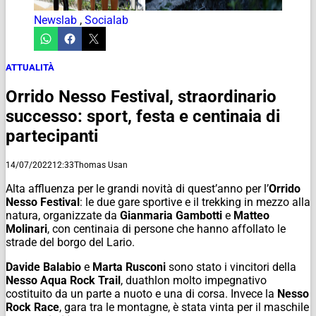
Newslab
,
Socialab
ATTUALITÀ
Orrido Nesso Festival, straordinario
successo: sport, festa e centinaia di
partecipanti
14/07/2022
12:33
Thomas Usan
Alta affluenza per le grandi novità di quest’anno per l’
Orrido
Nesso Festival
: le due gare sportive e il trekking in mezzo alla
natura, organizzate da
Gianmaria Gambotti
e
Matteo
Molinari
, con centinaia di persone che hanno affollato le
strade del borgo del Lario.
Davide Balabio
e
Marta Rusconi
sono stato i vincitori della
Nesso Aqua Rock Trail
, duathlon molto impegnativo
costituito da un parte a nuoto e una di corsa. Invece la
Nesso
Rock Race
, gara tra le montagne, è stata vinta per il maschile