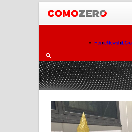
Home
Newslab
Cr