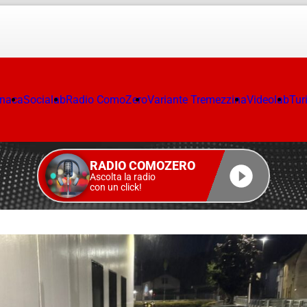
onaca
Socialab
Radio ComoZero
Variante Tremezzina
Videolab
Tur
RADIO COMOZERO
Ascolta la radio
con un click!