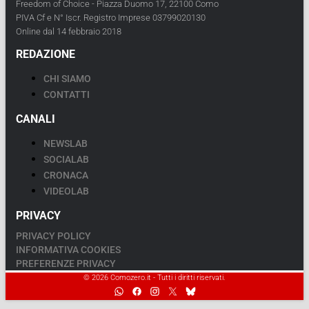
Freedom of Choice - Piazza Duomo 17, 22100 Como
PIVA Cf e N° Iscr. Registro Imprese 03799020130
Online dal 14 febbraio 2018
REDAZIONE
CHI SIAMO
CONTATTI
CANALI
NEWSLAB
SOCIALAB
CRONACA
VIDEOLAB
PRIVACY
PRIVACY POLICY
INFORMATIVA COOKIES
PREFERENZE PRIVACY
© 2026 Comozero.it - Tutti i diritti riservati.