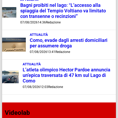
Bagni proibiti nel lago: “L’accesso alla
spiaggia del Tempio Voltiano va limitato
con transenne o recinzioni”
07/08/2026
14:36
Redazione
ATTUALITÀ
Como, evade dagli arresti domiciliari
per assumere droga
07/08/2026
13:41
Redazione
ATTUALITÀ
L’atleta olimpico Hector Pardoe annuncia
un’epica traversata di 47 km sul Lago di
Como
07/08/2026
12:03
Redazione
Videolab