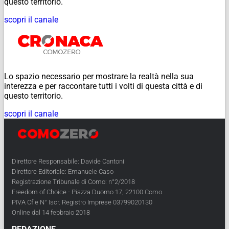
questo territorio.
scopri il canale
Lo spazio necessario per mostrare la realtà nella sua
interezza e per raccontare tutti i volti di questa città e di
questo territorio.
scopri il canale
Direttore Responsabile: Davide Cantoni
Direttore Editoriale: Emanuele Caso
Registrazione Tribunale di Como: n°2/2018
Freedom of Choice - Piazza Duomo 17, 22100 Como
PIVA Cf e N° Iscr. Registro Imprese 03799020130
Online dal 14 febbraio 2018