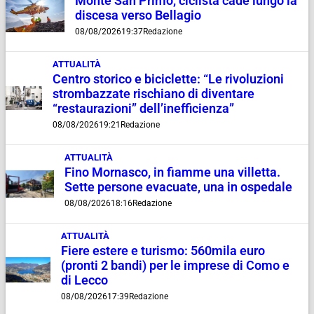
Monte San Primo, ciclista cade lungo la
discesa verso Bellagio
08/08/2026
19:37
Redazione
ATTUALITÀ
Centro storico e biciclette: “Le rivoluzioni
strombazzate rischiano di diventare
“restaurazioni” dell’inefficienza”
08/08/2026
19:21
Redazione
ATTUALITÀ
Fino Mornasco, in fiamme una villetta.
Sette persone evacuate, una in ospedale
08/08/2026
18:16
Redazione
ATTUALITÀ
Fiere estere e turismo: 560mila euro
(pronti 2 bandi) per le imprese di Como e
di Lecco
08/08/2026
17:39
Redazione