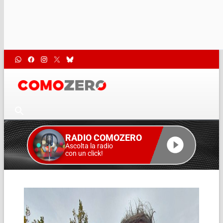
RADIO COMOZERO
Ascolta la radio
con un click!