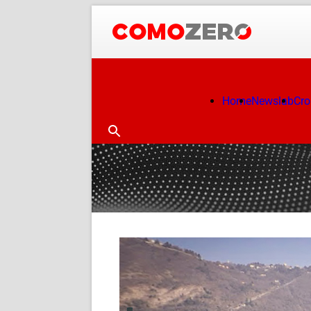
Home
Newslab
Cr