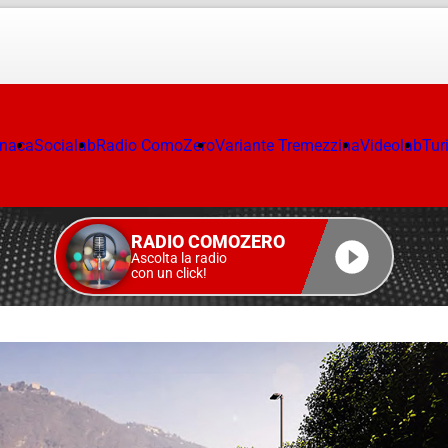
onaca
Socialab
Radio ComoZero
Variante Tremezzina
Videolab
Tur
RADIO COMOZERO
Ascolta la radio
con un click!