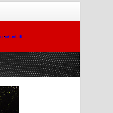
ismo
Contatti