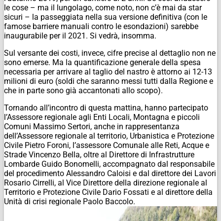
le cose – ma il lungolago, come noto, non c’è mai da star
sicuri – la passeggiata nella sua versione definitiva (con le
famose barriere manuali contro le esondazioni) sarebbe
inaugurabile per il 2021. Si vedrà, insomma.
Sul versante dei costi, invece, cifre precise al dettaglio non ne
sono emerse. Ma la quantificazione generale della spesa
necessaria per arrivare al taglio del nastro è attorno ai 12-13
milioni di euro (soldi che saranno messi tutti dalla Regione e
che in parte sono già accantonati allo scopo).
Tornando all’incontro di questa mattina, hanno partecipato
l’Assessore regionale agli Enti Locali, Montagna e piccoli
Comuni Massimo Sertori, anche in rappresentanza
dell’Assessore regionale al territorio, Urbanistica e Protezione
Civile Pietro Foroni, l’assessore Comunale alle Reti, Acque e
Strade Vincenzo Bella, oltre al Direttore di Infrastrutture
Lombarde Guido Bonomelli, accompagnato dal responsabile
del procedimento Alessandro Caloisi e dal direttore dei Lavori
Rosario Cirrelli, al Vice Direttore della direzione regionale al
Territorio e Protezione Civile Dario Fossati e al direttore della
Unità di crisi regionale Paolo Baccolo.