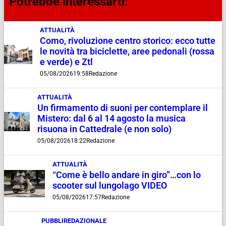
Potrebbe interessarti:
ATTUALITÀ
Como, rivoluzione centro storico: ecco tutte
le novità tra biciclette, aree pedonali (rossa
e verde) e Ztl
05/08/2026
19:58
Redazione
ATTUALITÀ
Un firmamento di suoni per contemplare il
Mistero: dal 6 al 14 agosto la musica
risuona in Cattedrale (e non solo)
05/08/2026
18:22
Redazione
ATTUALITÀ
“Come è bello andare in giro”…con lo
scooter sul lungolago VIDEO
05/08/2026
17:57
Redazione
PUBBLIREDAZIONALE