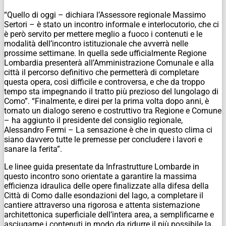
“Quello di oggi – dichiara l’Assessore regionale Massimo
Sertori – è stato un incontro informale e interlocutorio, che ci
è però servito per mettere meglio a fuoco i contenuti e le
modalità dell’incontro istituzionale che avverrà nelle
prossime settimane. In quella sede ufficialmente Regione
Lombardia presenterà all’Amministrazione Comunale e alla
città il percorso definitivo che permetterà di completare
questa opera, così difficile e controversa, e che da troppo
tempo sta impegnando il tratto più prezioso del lungolago di
Como”. “Finalmente, e direi per la prima volta dopo anni, è
tornato un dialogo sereno e costruttivo tra Regione e Comune
– ha aggiunto il presidente del consiglio regionale,
Alessandro Fermi – La sensazione è che in questo clima ci
siano davvero tutte le premesse per concludere i lavori e
sanare la ferita”.
Le linee guida presentate da Infrastrutture Lombarde in
questo incontro sono orientate a garantire la massima
efficienza idraulica delle opere finalizzate alla difesa della
Città di Como dalle esondazioni del lago, a completare il
cantiere attraverso una rigorosa e attenta sistemazione
architettonica superficiale dell’intera area, a semplificarne e
asciugarne i contenuti in modo da ridurre il più possibile la