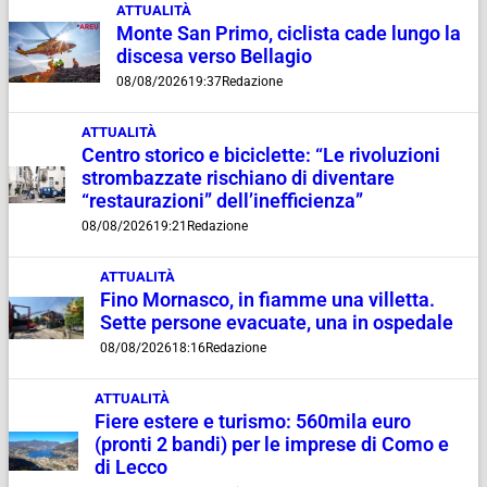
ATTUALITÀ
Monte San Primo, ciclista cade lungo la
discesa verso Bellagio
08/08/2026
19:37
Redazione
ATTUALITÀ
Centro storico e biciclette: “Le rivoluzioni
strombazzate rischiano di diventare
“restaurazioni” dell’inefficienza”
08/08/2026
19:21
Redazione
ATTUALITÀ
Fino Mornasco, in fiamme una villetta.
Sette persone evacuate, una in ospedale
08/08/2026
18:16
Redazione
ATTUALITÀ
Fiere estere e turismo: 560mila euro
(pronti 2 bandi) per le imprese di Como e
di Lecco