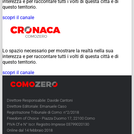
interezza e per raccontare tutti i volti di questa città e di
questo territorio.
scopri il canale
Lo spazio necessario per mostrare la realtà nella sua
interezza e per raccontare tutti i volti di questa città e di
questo territorio.
scopri il canale
Direttore Responsabile: Davide Cantoni
Direttore Editoriale: Emanuele Caso
Registrazione Tribunale di Como: n°2/2018
Freedom of Choice - Piazza Duomo 17, 22100 Como
PIVA Cf e N° Iscr. Registro Imprese 03799020130
Online dal 14 febbraio 2018