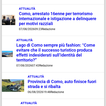
ATTUALITÀ
Como, arrestato 16enne per terrorismo
internazionale e istigazione a delinquere
per motivi razziali
07/08/2026
09:23
Redazione
ATTUALITÀ
Lago di Como sempre più fashion: “Come
evitare che il successo turistico produca
effetti indesiderati sull’identità del
territorio?”
07/08/2026
07:43
Redazione
ATTUALITÀ
Provincia di Como, auto finisce fuori
strada e si ribalta
06/08/2026
19:48
Redazione
ATTUALITÀ