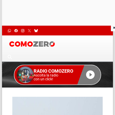
RADIO COMOZERO
Ascolta la radio
con un click!