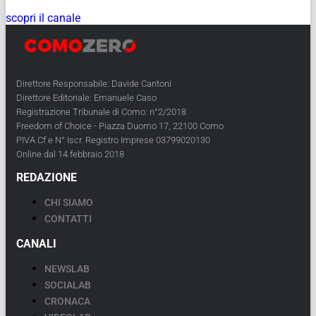
scopri il canale
Direttore Responsabile: Davide Cantoni
Direttore Editoriale: Emanuele Caso
Registrazione Tribunale di Como: n°2/2018
Freedom of Choice - Piazza Duomo 17, 22100 Como
PIVA Cf e N° Iscr. Registro Imprese 03799020130
Online dal 14 febbraio 2018
REDAZIONE
CHI SIAMO
CONTATTI
CANALI
NEWSLAB
SOCIALAB
CRONACA