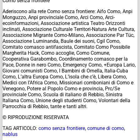
Como senza frontiere
Aderiscono alla rete Como senza frontiere: Aifo Como, Anpi
Monguzzo, Anpi provinciale Como, Arci Como, Arci-
ecoinformazioni, Associazione artistica Teatro Orizzonti
inclinati, Associazione Culturale Territori-Natura Arte Cultura,
Associazione Migrante Como-Milano, Associazione Par Tüc,
Associazione Luminanda, Baule dei suoni, Cgil Como,
Comitato comasco antifascista, Comitato Como Possibile
Margherita Hack, Como accoglie, Como Comune,
Cooperativa Garabombo, Coordinamento comasco per la
Pace, Donne in nero Como, Emergency Como, +Europa Lario,
Giovani comunisti Como, I Bambini di Ornella, Italia-Cuba
Como, L’altra Europa Como, L’isola che c’è, Libera Como,
Medici con l’Africa Como, Missionari comboniani di Como e
Venegono, Potere al Popolo Como e provincia, Prc/Se
provinciale Como, Scuola di italiano di Rebbio, Sinistra
Italiana Como, Unione degli studenti Como, Volontari della
Parrocchia di Rebbio, tante e tanti altri.
© RIPRODUZIONE RISERVATA
TAG ARTICOLO:
como senza frontiere
,
comune di como
,
nablus