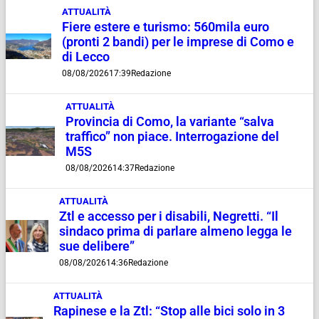
ATTUALITÀ
Fiere estere e turismo: 560mila euro
(pronti 2 bandi) per le imprese di Como e
di Lecco
08/08/2026
17:39
Redazione
ATTUALITÀ
Provincia di Como, la variante “salva
traffico” non piace. Interrogazione del
M5S
08/08/2026
14:37
Redazione
ATTUALITÀ
Ztl e accesso per i disabili, Negretti. “Il
sindaco prima di parlare almeno legga le
sue delibere”
08/08/2026
14:36
Redazione
ATTUALITÀ
Rapinese e la Ztl: “Stop alle bici solo in 3