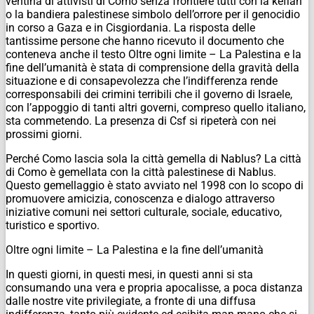
ventina di attivisti di Como senza frontiere tutti con la kefiah
o la bandiera palestinese simbolo dell’orrore per il genocidio
in corso a Gaza e in Cisgiordania. La risposta delle
tantissime persone che hanno ricevuto il documento che
conteneva anche il testo Oltre ogni limite – La Palestina e la
fine dell’umanità è stata di comprensione della gravità della
situazione e di consapevolezza che l’indifferenza rende
corresponsabili dei crimini terribili che il governo di Israele,
con l’appoggio di tanti altri governi, compreso quello italiano,
sta commetendo. La presenza di Csf si ripeterà con nei
prossimi giorni.
Perché Como lascia sola la città gemella di Nablus? La città
di Como è gemellata con la città palestinese di Nablus.
Questo gemellaggio è stato avviato nel 1998 con lo scopo di
promuovere amicizia, conoscenza e dialogo attraverso
iniziative comuni nei settori culturale, sociale, educativo,
turistico e sportivo.
Oltre ogni limite – La Palestina e la fine dell’umanità
In questi giorni, in questi mesi, in questi anni si sta
consumando una vera e propria apocalisse, a poca distanza
dalle nostre vite privilegiate, a fronte di una diffusa