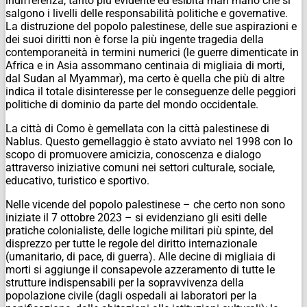
indifferenza, tanto più evidente ed esibita man mano che si
salgono i livelli delle responsabilità politiche e governative.
La distruzione del popolo palestinese, delle sue aspirazioni e
dei suoi diritti non è forse la più ingente tragedia della
contemporaneità in termini numerici (le guerre dimenticate in
Africa e in Asia assommano centinaia di migliaia di morti,
dal Sudan al Myammar), ma certo è quella che più di altre
indica il totale disinteresse per le conseguenze delle peggiori
politiche di dominio da parte del mondo occidentale.
La città di Como è gemellata con la città palestinese di
Nablus. Questo gemellaggio è stato avviato nel 1998 con lo
scopo di promuovere amicizia, conoscenza e dialogo
attraverso iniziative comuni nei settori culturale, sociale,
educativo, turistico e sportivo.
Nelle vicende del popolo palestinese – che certo non sono
iniziate il 7 ottobre 2023 – si evidenziano gli esiti delle
pratiche colonialiste, delle logiche militari più spinte, del
disprezzo per tutte le regole del diritto internazionale
(umanitario, di pace, di guerra). Alle decine di migliaia di
morti si aggiunge il consapevole azzeramento di tutte le
strutture indispensabili per la sopravvivenza della
popolazione civile (dagli ospedali ai laboratori per la