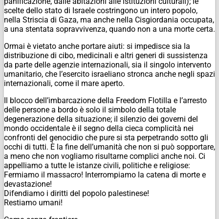
panificazione, dalle abitazioni alle istituzioni culturali); le
scelte dello stato di Israele costringono un intero popolo,
nella Striscia di Gaza, ma anche nella Cisgiordania occupata,
a una stentata sopravvivenza, quando non a una morte certa.
Ormai è vietato anche portare aiuti: si impedisce sia la
distribuzione di cibo, medicinali e altri generi di sussistenza
da parte delle agenzie internazionali, sia il singolo intervento
umanitario, che l’esercito israeliano stronca anche negli spazi
internazionali, come il mare aperto.
Il blocco dell’imbarcazione della Freedom Flotilla e l’arresto
delle persone a bordo è solo il simbolo della totale
degenerazione della situazione; il silenzio dei governi del
mondo occidentale è il segno della cieca complicità nei
confronti del genocidio che pure si sta perpetrando sotto gli
occhi di tutti. È la fine dell’umanità che non si può sopportare,
a meno che non vogliamo risultarne complici anche noi.
Ci
appelliamo a tutte le istanze civili, politiche e religiose:
Fermiamo il massacro! Interrompiamo la catena di morte e
devastazione!
Difendiamo i diritti del popolo palestinese!
Restiamo umani!