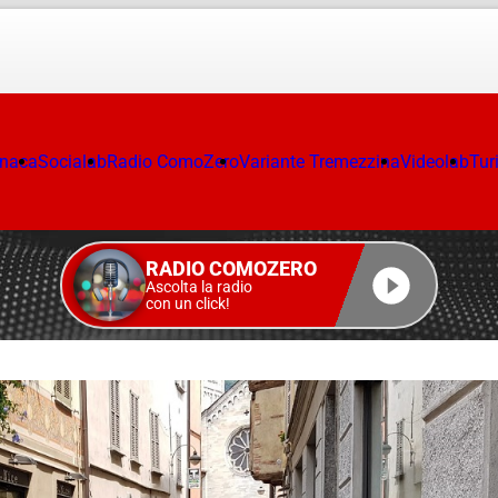
onaca
Socialab
Radio ComoZero
Variante Tremezzina
Videolab
Tur
RADIO COMOZERO
Ascolta la radio
con un click!