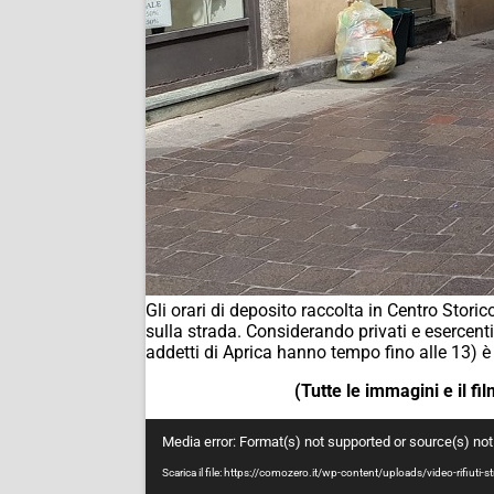
Gli orari di deposito raccolta in Centro Stori
sulla strada. Considerando privati e esercenti 
addetti di Aprica hanno tempo fino alle 13) 
(Tutte le immagini e il f
Video
Media error: Format(s) not supported or source(s) no
Player
Scarica il file: https://comozero.it/wp-content/uploads/video-rifiuti