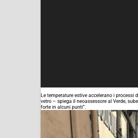
Le temperature estive accelerano i processi di
vetro – spiega il neoassessore al Verde, sub
forte in alcuni punti”.