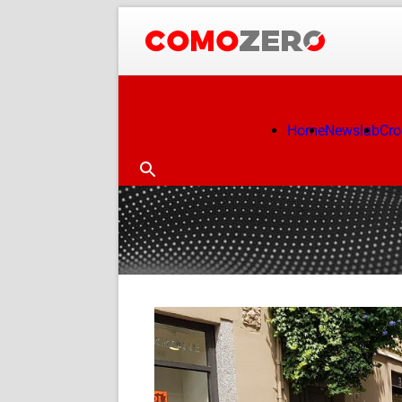
Home
Newslab
Cr