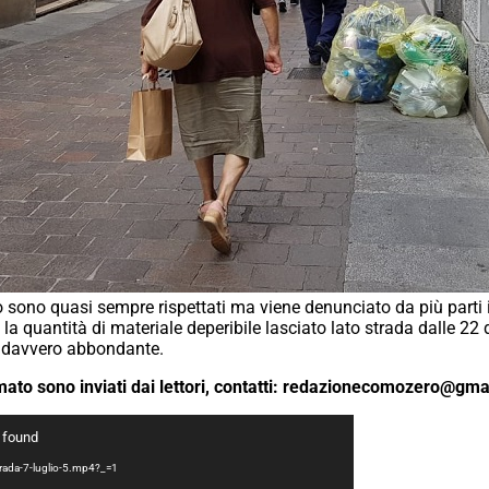
co sono quasi sempre rispettati ma viene denunciato da più parti i
la quantità di materiale deperibile lasciato lato strada dalle 22 d
è davvero abbondante.
ilmato sono inviati dai lettori, contatti: redazionecomozero@g
t found
-strada-7-luglio-5.mp4?_=1