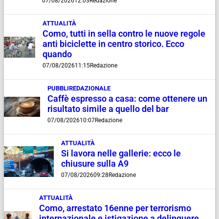
07/08/2026
12:03
Redazione
ATTUALITÀ
Como, tutti in sella contro le nuove regole
anti biciclette in centro storico. Ecco
quando
07/08/2026
11:15
Redazione
PUBBLIREDAZIONALE
Caffè espresso a casa: come ottenere un
risultato simile a quello del bar
07/08/2026
10:07
Redazione
ATTUALITÀ
Si lavora nelle gallerie: ecco le
chiusure sulla A9
07/08/2026
09:28
Redazione
ATTUALITÀ
Como, arrestato 16enne per terrorismo
internazionale e istigazione a delinquere