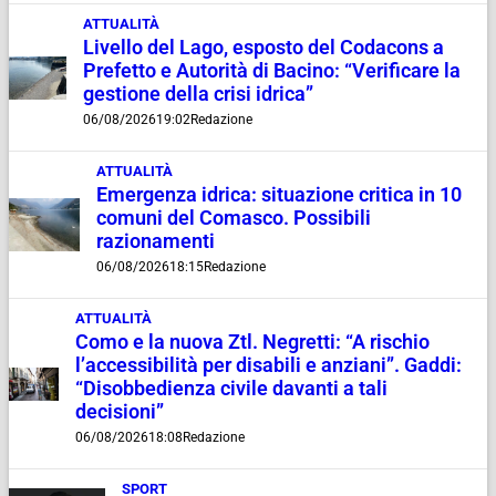
ATTUALITÀ
Livello del Lago, esposto del Codacons a
Prefetto e Autorità di Bacino: “Verificare la
gestione della crisi idrica”
06/08/2026
19:02
Redazione
ATTUALITÀ
Emergenza idrica: situazione critica in 10
comuni del Comasco. Possibili
razionamenti
06/08/2026
18:15
Redazione
ATTUALITÀ
Como e la nuova Ztl. Negretti: “A rischio
l’accessibilità per disabili e anziani”. Gaddi:
“Disobbedienza civile davanti a tali
decisioni”
06/08/2026
18:08
Redazione
SPORT