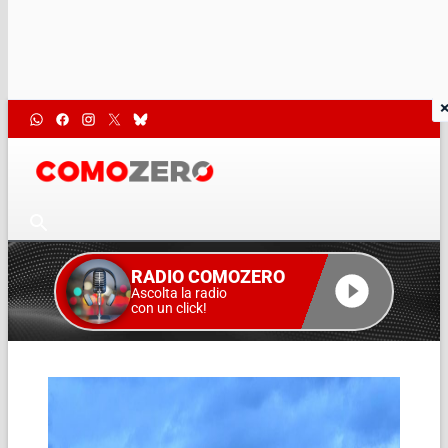
RADIO COMOZERO
Ascolta la radio
con un click!