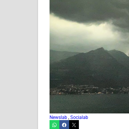
Newslab
,
Socialab