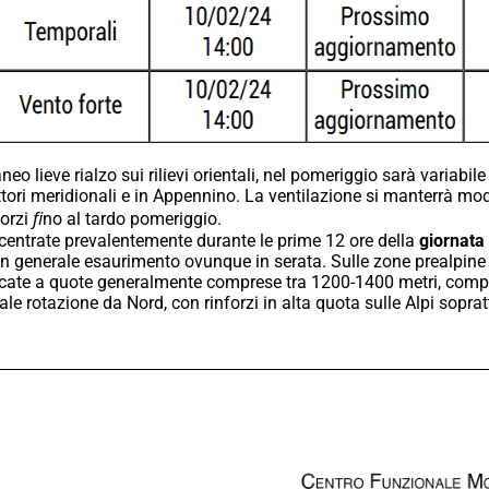
o lieve rialzo sui rilievi orientali, nel pomeriggio sarà variabile
ori meridionali e in Appennino. La ventilazione si manterrà moder
orzi ﬁno al tardo pomeriggio.
ncentrate prevalentemente durante le prime 12 ore della
giornata
 un generale esaurimento ovunque in serata. Sulle zone prealpin
icate a quote generalmente comprese tra 1200-1400 metri, compres
le rotazione da Nord, con rinforzi in alta quota sulle Alpi sopratt