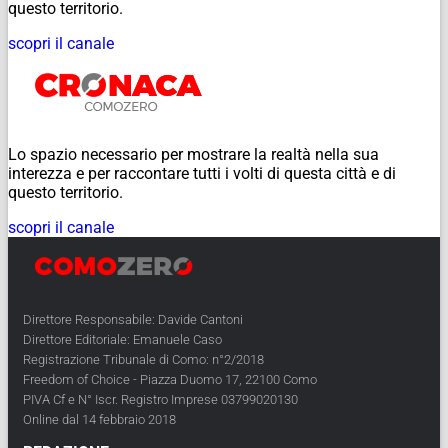
questo territorio.
scopri il canale
Lo spazio necessario per mostrare la realtà nella sua
interezza e per raccontare tutti i volti di questa città e di
questo territorio.
scopri il canale
Direttore Responsabile: Davide Cantoni
Direttore Editoriale: Emanuele Caso
Registrazione Tribunale di Como: n°2/2018
Freedom of Choice - Piazza Duomo 17, 22100 Como
PIVA Cf e N° Iscr. Registro Imprese 03799020130
Online dal 14 febbraio 2018