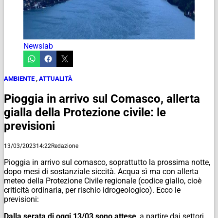
Newslab
AMBIENTE
,
ATTUALITÀ
Pioggia in arrivo sul Comasco, allerta
gialla della Protezione civile: le
previsioni
13/03/2023
14:22
Redazione
Pioggia in arrivo sul comasco, soprattutto la prossima notte,
dopo mesi di sostanziale siccità. Acqua sì ma con allerta
meteo della Protezione Civile regionale (codice giallo, cioè
criticità ordinaria, per rischio idrogeologico). Ecco le
previsioni:
Dalla serata di oggi 13/03 sono attese
, a partire dai settori