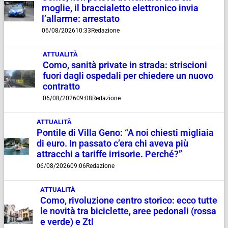
moglie, il braccialetto elettronico invia
l’allarme: arrestato
06/08/2026
10:33
Redazione
ATTUALITÀ
Como, sanità private in strada: striscioni
fuori dagli ospedali per chiedere un nuovo
contratto
06/08/2026
09:08
Redazione
ATTUALITÀ
Pontile di Villa Geno: “A noi chiesti migliaia
di euro. In passato c’era chi aveva più
attracchi a tariffe irrisorie. Perché?”
06/08/2026
09:06
Redazione
ATTUALITÀ
Como, rivoluzione centro storico: ecco tutte
le novità tra biciclette, aree pedonali (rossa
e verde) e Ztl