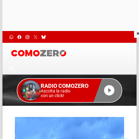
RADIO COMOZERO
Ascolta la radio
con un click!