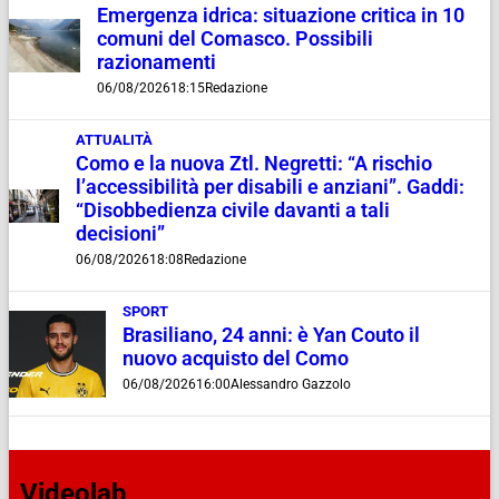
Emergenza idrica: situazione critica in 10
comuni del Comasco. Possibili
razionamenti
06/08/2026
18:15
Redazione
ATTUALITÀ
Como e la nuova Ztl. Negretti: “A rischio
l’accessibilità per disabili e anziani”. Gaddi:
“Disobbedienza civile davanti a tali
decisioni”
06/08/2026
18:08
Redazione
SPORT
Brasiliano, 24 anni: è Yan Couto il
nuovo acquisto del Como
06/08/2026
16:00
Alessandro Gazzolo
Videolab