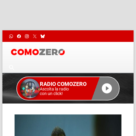
RADIO COMOZERO
Ascolta la radio
con un click!