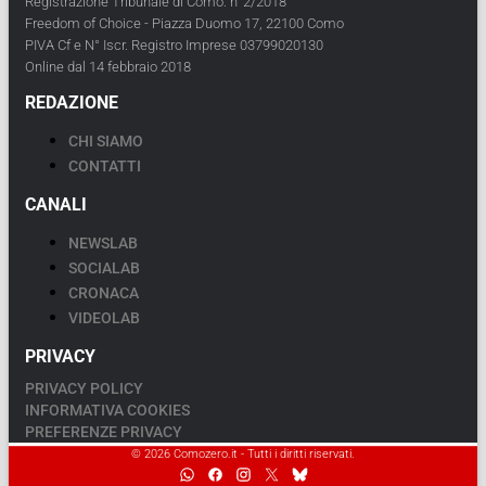
Registrazione Tribunale di Como: n°2/2018
Freedom of Choice - Piazza Duomo 17, 22100 Como
PIVA Cf e N° Iscr. Registro Imprese 03799020130
Online dal 14 febbraio 2018
REDAZIONE
CHI SIAMO
CONTATTI
CANALI
NEWSLAB
SOCIALAB
CRONACA
VIDEOLAB
PRIVACY
PRIVACY POLICY
INFORMATIVA COOKIES
PREFERENZE PRIVACY
© 2026 Comozero.it - Tutti i diritti riservati.