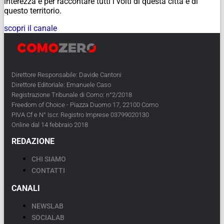
interezza e per raccontare tutti i volti di questa città e di
questo territorio.
scopri il canale
Direttore Responsabile: Davide Cantoni
Direttore Editoriale: Emanuele Caso
Registrazione Tribunale di Como: n°2/2018
Freedom of Choice - Piazza Duomo 17, 22100 Como
PIVA Cf e N° Iscr. Registro Imprese 03799020130
Online dal 14 febbraio 2018
REDAZIONE
CHI SIAMO
CONTATTI
CANALI
NEWSLAB
SOCIALAB