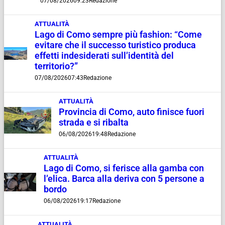
07/08/2026
09:23
Redazione
ATTUALITÀ
Lago di Como sempre più fashion: “Come
evitare che il successo turistico produca
effetti indesiderati sull’identità del
territorio?”
07/08/2026
07:43
Redazione
ATTUALITÀ
Provincia di Como, auto finisce fuori
strada e si ribalta
06/08/2026
19:48
Redazione
ATTUALITÀ
Lago di Como, si ferisce alla gamba con
l’elica. Barca alla deriva con 5 persone a
bordo
06/08/2026
19:17
Redazione
ATTUALITÀ