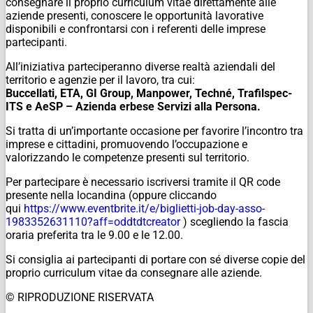
consegnare il proprio curriculum vitae direttamente alle
aziende presenti, conoscere le opportunità lavorative
disponibili e confrontarsi con i referenti delle imprese
partecipanti.
All’iniziativa parteciperanno diverse realtà aziendali del
territorio e agenzie per il lavoro, tra cui:
Buccellati, ETA, GI Group, Manpower, Techné, Trafilspec-
ITS e AeSP – Azienda erbese Servizi alla Persona.
Si tratta di un’importante occasione per favorire l’incontro tra
imprese e cittadini, promuovendo l’occupazione e
valorizzando le competenze presenti sul territorio.
Per partecipare è necessario iscriversi tramite il QR code
presente nella locandina (oppure cliccando
qui
https://www.eventbrite.it/e/biglietti-job-day-asso-
1983352631110?aff=oddtdtcreator
) scegliendo la fascia
oraria preferita tra le 9.00 e le 12.00.
Si consiglia ai partecipanti di portare con sé diverse copie del
proprio curriculum vitae da consegnare alle aziende.
© RIPRODUZIONE RISERVATA