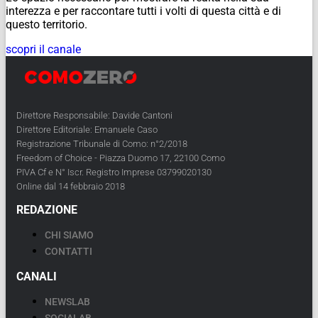
interezza e per raccontare tutti i volti di questa città e di
questo territorio.
scopri il canale
Direttore Responsabile: Davide Cantoni
Direttore Editoriale: Emanuele Caso
Registrazione Tribunale di Como: n°2/2018
Freedom of Choice - Piazza Duomo 17, 22100 Como
PIVA Cf e N° Iscr. Registro Imprese 03799020130
Online dal 14 febbraio 2018
REDAZIONE
CHI SIAMO
CONTATTI
CANALI
NEWSLAB
SOCIALAB