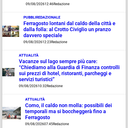
09/08/2026
12:46
Redazione
PUBBLIREDAZIONALE
Ferragosto lontani dal caldo della città e
dalla folla: al Crotto Civiglio un pranzo
davvero speciale
09/08/2026
12:23
Redazione
ATTUALITÀ
Vacanze sul lago sempre più care:
“Chiediamo alla Guardia di Finanza controlli
sui prezzi di hotel, ristoranti, parcheggi e
servizi turistici”
09/08/2026
10:32
Redazione
ATTUALITÀ
Como, il caldo non molla: possibili dei
temporali ma si boccheggerà fino a
Ferragosto
09/08/2026
07:45
Redazione