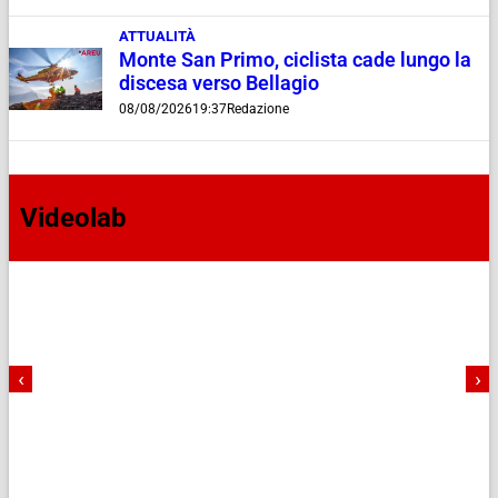
ATTUALITÀ
Monte San Primo, ciclista cade lungo la
discesa verso Bellagio
08/08/2026
19:37
Redazione
Videolab
‹
›