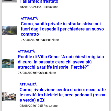
l’allarme: arrestato
06/08/2026
10:33
Redazione
ATTUALITÀ
Como, sanità private in strada: striscioni
fuori dagli ospedali per chiedere un nuovo
contratto
06/08/2026
09:08
Redazione
ATTUALITÀ
Pontile di Villa Geno: “A noi chiesti migliaia
di euro. In passato c’era chi aveva più
attracchi a tariffe irrisorie. Perché?”
06/08/2026
09:06
Redazione
ATTUALITÀ
Como, rivoluzione centro storico: ecco tutte
le novità tra biciclette, aree pedonali (rossa
e verde) e Ztl
05/08/2026
19:58
Redazione