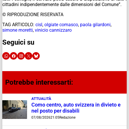
cittadini indipendentemente dalle dimensioni del Comune”.
© RIPRODUZIONE RISERVATA
TAG ARTICOLO:
cisl
,
olgiate comasco
,
paola gilardoni
,
simone moretti
,
vinicio cannizzaro
Seguici su
Potrebbe interessarti:
ATTUALITÀ
Como centro, auto svizzera in divieto e
nel posto per disabili
07/08/2026
21:05
Redazione