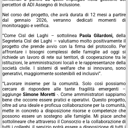
percettori di ADI Assegno di Inclusione.
Nel corso del progetto, che avrà durata di 12 mesi a partire
dal gennaio 2026, verranno dedicati momenti di
monitoraggio e verifica.
“Come Cisl dei Laghi – sottolinea
Paola Gilardoni,
della
Segreteria Cisl dei Laghi
– valutiamo molto positivamente il
progetto che prende avvio con la firma del protocollo. Per
affrontare i bisogni complessi delle famiglie ad oggi si
richiede un lavoro di rete sui territori, di cooperazione tra le
istituzioni, le amministrazioni locali e le rappresentanze della
società civile. I sistemi di welfare che si innovano, sono
generativi, maggiormente sostenibili ed inclusivi”.
“Lavorare insieme per la comunità. Solo così possiamo
cercare di rispondere alle tante fragilità emergenti –
aggiunge
Simone Moretti
-. Come amministratori sappiamo
bene che occorre essere pratici e operativi. Questo progetto,
oltre ad una ideale e proficua collaborazione per la comunità,
mette in concreto a disposizione risorse e competenze che
possono essere un sostegno alle famiglie. Mi piace anche
sottolineare che attraverso il Consorzio e la collaborazione di
tutti i colleghi, il servizio potrà essere a disposizione di tutti i