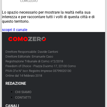
Lo spazio necessario per mostrare la realtà nella sua
interezza e per raccontare tutti i volti di questa città e di
questo territorio.
scopri il canale
Direttore Responsabile: Davide Cantoni
Direttore Editoriale: Emanuele Caso
Registrazione Tribunale di Como: n°2/2018
Freedom of Choice - Piazza Duomo 17, 22100 Como
PIVA Cf e N° Iscr. Registro Imprese 03799020130
Online dal 14 febbraio 2018
REDAZIONE
CHI SIAMO
CONTATTI
CANALI