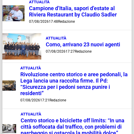
ATTUALITÀ
Campione d’Italia, sapori d’estate al
Riviera Restaurant by Claudio Sadler
07/08/2026
17:48
Redazione
ATTUALITÀ
Como, arrivano 23 nuovi agenti
07/08/2026
17:27
Redazione
ATTUALITÀ
Rivoluzione centro storico e aree pedonali, la
Lega lancia una raccolta firme. Il Pd:
“Sicurezza per i pedoni senza punire i
residenti”
07/08/2026
17:21
Redazione
ATTUALITÀ
Centro storico e biciclette off limits: “In una
città soffocata dal traffico, con problemi di
parcheggio si ostacola la mobilità dolce”